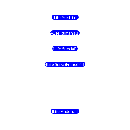
4Life Malta
4Life Austria
4Life Rumania
4Life Suecia
4Life Suiza (Francés)
4Life Francia
4Life Alemania
4Life Andorra
4Life Croacia