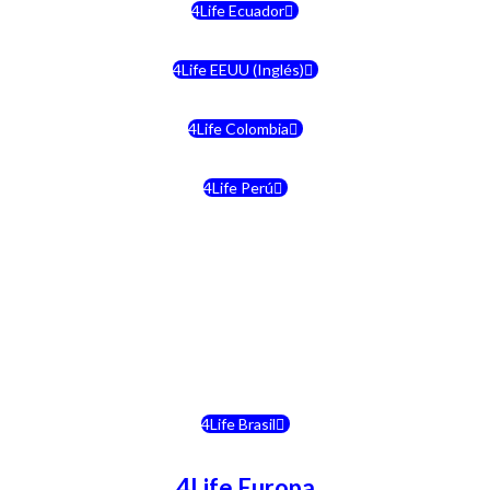
4Life Ecuador
4Life EEUU (Inglés)
4Life Colombia
4Life Perú
4Life Costa Rica
4Life Bolivia
4Life Chile
4Life Brasil
4Life Europa