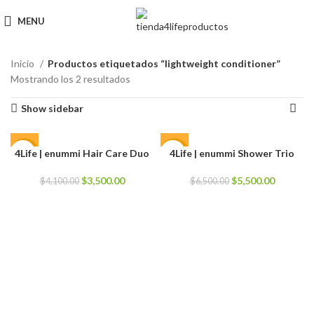
MENU
Inicio
Productos etiquetados “lightweight conditioner”
Mostrando los 2 resultados
Show sidebar
4Life | enummi Hair Care Duo
4Life | enummi Shower Trio
-15%
-15%
El
El
El
El
$
3,500.00
$
5,500.00
$
4,100.00
$
6,500.00
precio
precio
precio
precio
original
actual
original
actual
era:
es:
era:
es:
$4,100.00.
$3,500.00.
$6,500.00.
$5,500.0