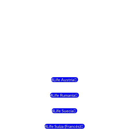
4Life República Checa
4Life Finlandia
4Life Hungria
4Life Letonia
4Life Malta
4Life Austria
4Life Rumania
4Life Suecia
4Life Suiza (Francés)