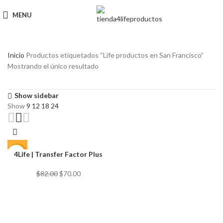
MENU
Inicio
Productos etiquetados “Life productos en San Francisco”
Mostrando el único resultado
Show sidebar
Show
9
12
18
24
4Life | Transfer Factor Plus
-15%
El
El
$
82.00
$
70.00
precio
precio
original
actual
era:
es:
$82.00.
$70.00.