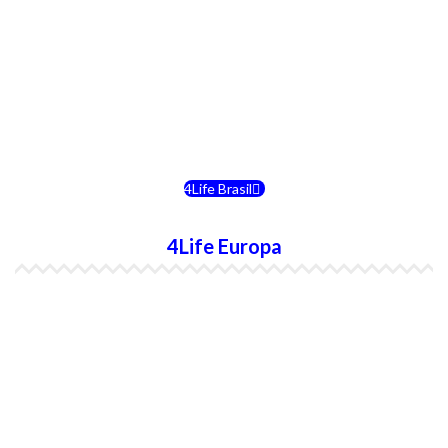
4Life Costa Rica
4Life Bolivia
4Life Chile
4Life Brasil
4Life Europa
4Life España
4Life Bélgica Ingles
4Life Bulgaria