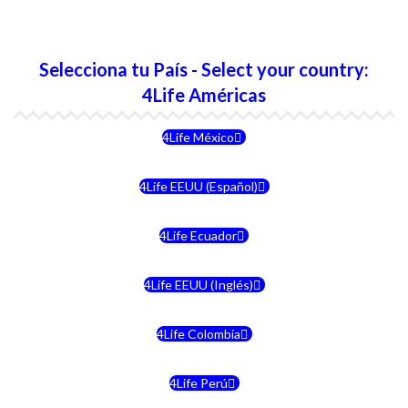
Selecciona tu País - Select your country:
4Life Américas
4Life México
4Life EEUU (Español)
4Life Ecuador
4Life EEUU (Inglés)
4Life Colombia
4Life Perú