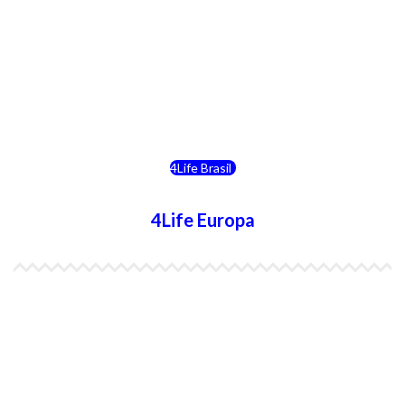
4Life Costa Rica
4Life Bolivia
4Life Chile
4Life Brasil
4Life Europa
4Life España
4Life Bélgica Ingles
4Life Bulgaria