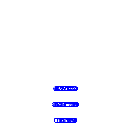
4Life República Checa
4Life Finlandia
4Life Hungria
4Life Letonia
4Life Malta
4Life Austria
4Life Rumania
4Life Suecia