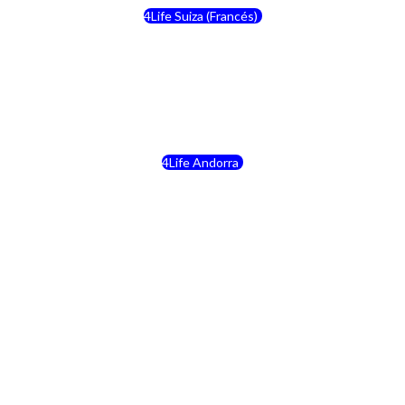
4Life Suiza (Francés)
4Life Francia
4Life Alemania
4Life Andorra
4Life Croacia
4Life Dinamarca
4Life Irlanda
4Life Lituania