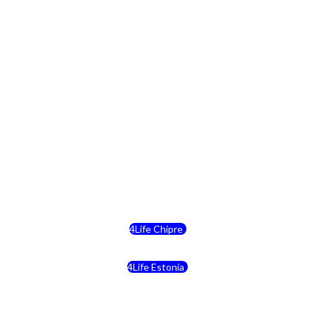
4Life Paises Bajos
4Life Polonia
4Life Eslovaquia
4Life Suiza (Inglés)
4Life Reino Unido
4Life Bélgica
4Life Chipre
4Life Estonia
4Life Crecia