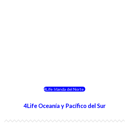
4Life Italia
4Life Luxemburgo
4Life Noruega
4Life Portugal
4Life Eslovenia
4Life Irlanda del Norte
4Life Oceanía y Pacífico del Sur
4Life Papúa Nueva Guinea