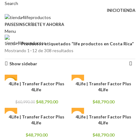
Search
INICIO
TIENDA
PAISES
INSCRÍBETE Y AHORRA
Menu
Inicio
Productos etiquetados “life productos en Costa Rica”
Mostrando 1–12 de 308 resultados
Show sidebar
4Life | Transfer Factor Plus
4Life | Transfer Factor Plus
-20%
4Life
4Life
El
El
$
48,790.00
$
48,790.00
$
60,990.00
precio
precio
original
actual
4Life | Transfer Factor Plus
4Life | Transfer Factor Plus
era:
es:
4Life
4Life
$60,990.00.
$48,790.00.
$
48,790.00
$
48,790.00