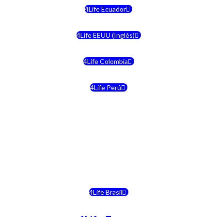
4Life Ecuador
4Life EEUU (Inglés)
4Life Colombia
4Life Perú
4Life Costa Rica
4Life Bolivia
4Life Chile
4Life Brasil