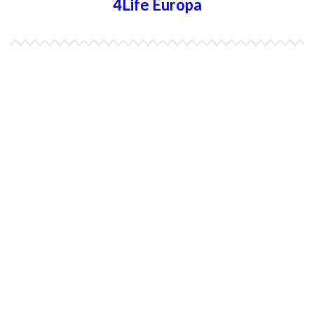
4Life Europa
4Life España
4Life Bélgica Ingles
4Life Bulgaria
4Life República Checa
4Life Finlandia
4Life Hungria
4Life Letonia