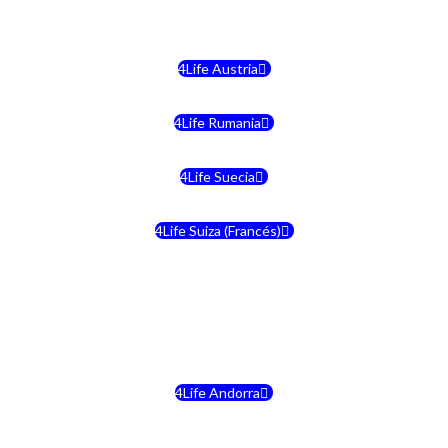
4Life Malta
4Life Austria
4Life Rumania
4Life Suecia
4Life Suiza (Francés)
4Life Francia
4Life Alemania
4Life Andorra
4Life Croacia