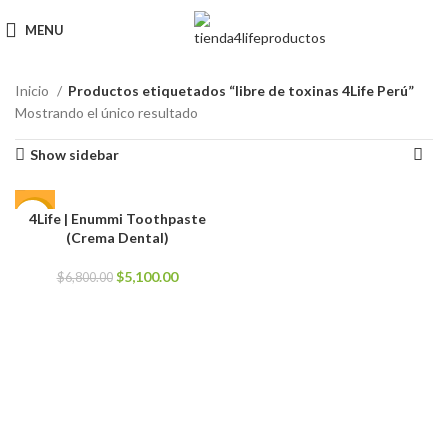
MENU
Inicio
Productos etiquetados “libre de toxinas 4Life Perú”
Mostrando el único resultado
Show sidebar
4Life | Enummi Toothpaste
-25%
(Crema Dental)
El
El
$
5,100.00
$
6,800.00
precio
precio
original
actual
era:
es:
$6,800.00.
$5,100.00.