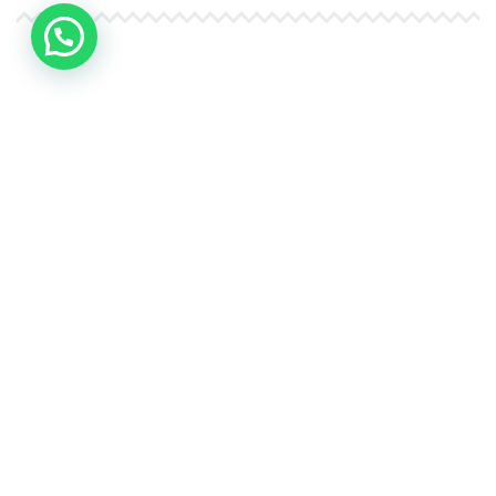
4Life Kazajstán
4Life Kirguistán
4Life Rusia
4Life Mongolia
4Life Bielorrusia
4Life Ucrania
4Life Asia