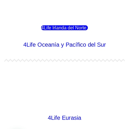
4Life Eslovenia
4Life Irlanda del Norte
4Life Oceanía y Pacífico del Sur
4Life Papúa Nueva Guinea
4Life Nueva Zelanda
4Life Australia
4Life Eurasia