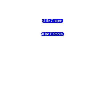
4Life Bélgica
4Life Chipre
4Life Estonia
4Life Crecia
4Life Italia
4Life Luxemburgo
4Life Noruega
4Life Portugal