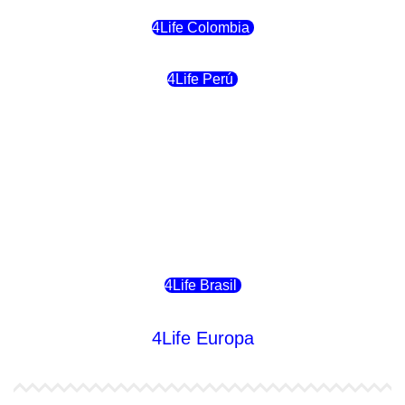
4Life Colombia
4Life Perú
4Life Costa Rica
4Life Bolivia
4Life Chile
4Life Brasil
4Life Europa