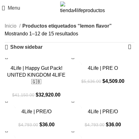
Menu
Inicio
Productos etiquetados “lemon flavor”
Mostrando 1–12 de 15 resultados
Show sidebar
-20%
-20%
4Life | Happy Gut Pack!
4Life | PRE O
UNITED KINGDOM 4LIFE
El
El
$
4,509.00
$
5,636.00
🇬🇧
precio
precio
El
El
original
actual
$
32,920.00
$
41,150.00
precio
precio
era:
es:
original
actual
$5,636.00.
$4,509
-99%
-99%
4Life | PRE/O
4Life | PRE/O
era:
es:
$41,150.00.
$32,920.00.
El
El
El
El
$
36.00
$
36.00
$
4,793.00
$
4,793.00
precio
precio
precio
precio
original
actual
original
actual