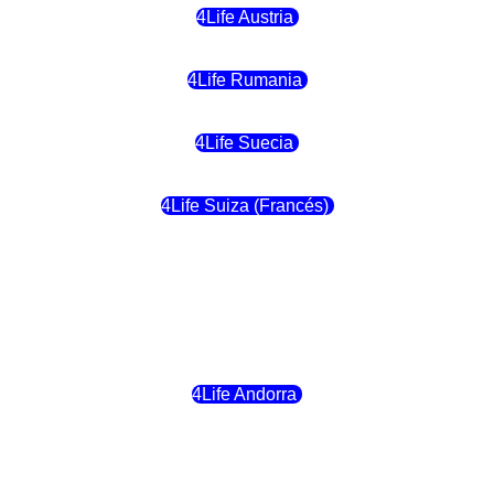
4Life Austria
4Life Rumania
4Life Suecia
4Life Suiza (Francés)
4Life Francia
4Life Alemania
4Life Andorra
4Life Croacia