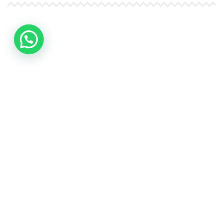
4Life Papúa Nueva Guinea
4Life Nueva Zelanda
4Life Australia
4Life Eurasia
4Life Kazajstán
4Life Kirguistán
4Life Rusia