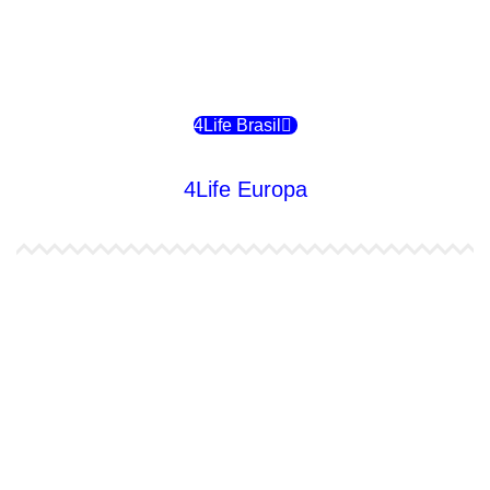
4Life Bolivia
4Life Chile
4Life Brasil
4Life Europa
4Life España
4Life Bélgica Ingles
4Life Bulgaria
4Life República Checa