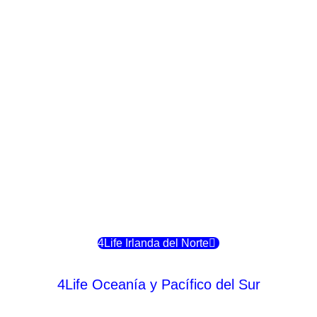
4Life Crecia
4Life Italia
4Life Luxemburgo
4Life Noruega
4Life Portugal
4Life Eslovenia
4Life Irlanda del Norte
4Life Oceanía y Pacífico del Sur