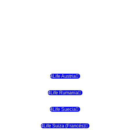
4Life Finlandia
4Life Hungria
4Life Letonia
4Life Malta
4Life Austria
4Life Rumania
4Life Suecia
4Life Suiza (Francés)