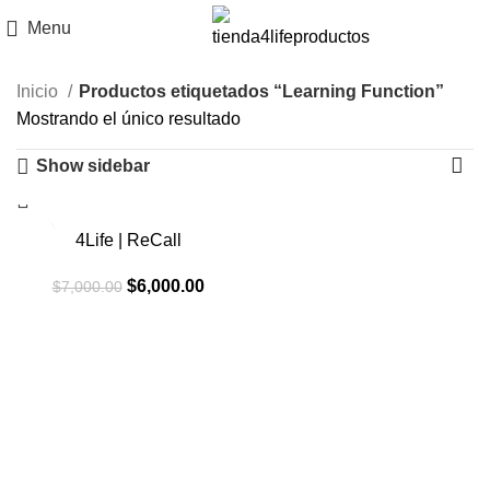
Menu
Inicio
Productos etiquetados “Learning Function”
Mostrando el único resultado
Show sidebar
-14%
4Life | ReCall
El
El
$
6,000.00
$
7,000.00
precio
precio
original
actual
era:
es:
$7,000.00.
$6,000.00.