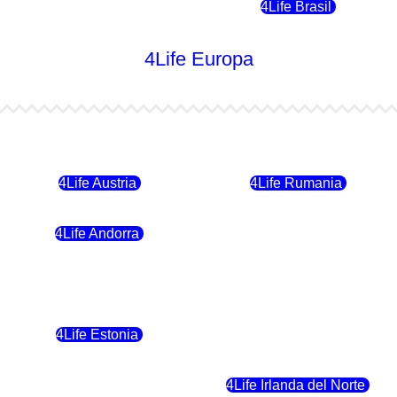
4Life Chile
4Life Brasil
4Life Europa
4Life Bulgaria
4Life República Checa
4Life Austria
4Life Rumania
4Life Andorra
4Life Croacia
4Life Polonia
4Life Eslovaquia
4Life Estonia
4Life Crecia
4Life Eslovenia
4Life Irlanda del Norte