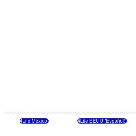
4Life México
4Life EEUU (Español)