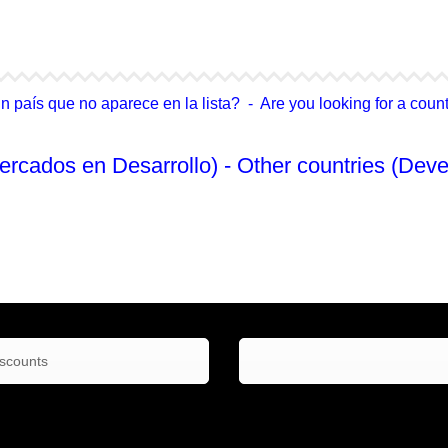
4Life Singapur
4Life Tailandia
país que no aparece en la lista? - Are you looking for a country
ercados en Desarrollo) - Other countries (Deve
No Enlistado
iscounts