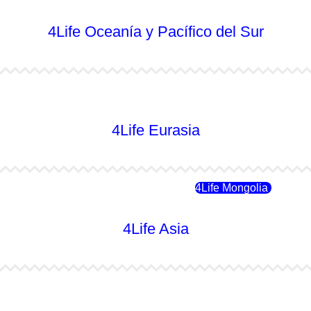
4Life Oceanía y Pacífico del Sur
4Life Australia
4Life Eurasia
4Life Rusia
4Life Mongolia
4Life Asia
4Life Japón
4Life Japón (Español)