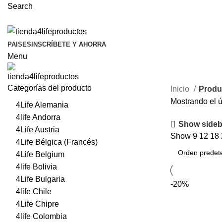
Search
PAISES
INSCRÍBETE Y AHORRA
Menu
Categorías del producto
Inicio
Produc
Mostrando el ú
4Life Alemania
4life Andorra
Show sideb
4Life Austria
Show
9
12
18
4Life Bélgica (Francés)
4Life Belgium
4life Bolivia
4Life Bulgaria
-20%
4life Chile
4Life Chipre
4life Colombia