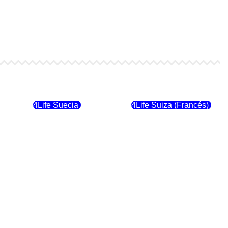
4Life Finlandia
4Life Hungria
4Life Suecia
4Life Suiza (Francés)
4Life Dinamarca
4Life Irlanda
4Life Suiza (Inglés)
4Life Reino Unido
4Life Italia
4Life Luxemburgo