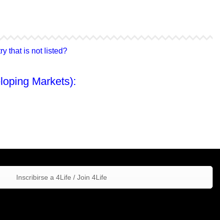
4Life Hong Kong
4Life Taiwán
 that is not listed?
loping Markets):
Inscribirse a 4Life / Join 4Life