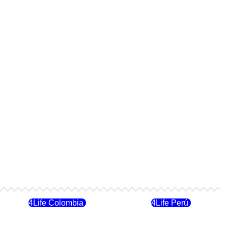
4Life Colombia
4Life Perú