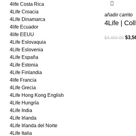
4life Costa Rica
4Life Croacia
añadir carrito
4Life Dinamarca
4Life | Col
4life Ecuador
4life EEUU
El
$
3,5
$
4,456.00
4Life Eslovaquia
preci
4Life Eslovenia
origi
4Life España
era:
4Life Estonia
$4,45
4Life Finlandia
4life Francia
4Life Grecia
4Life Hong Kong English
4Life Hungría
4Life India
4Life Irlanda
4Life Irlanda del Norte
4Life Italia