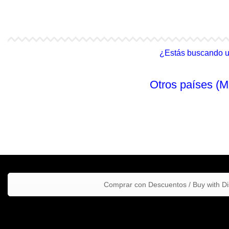
4Life Malasia (Inglés)
4Life Filipinas
¿Estás buscando un 
Otros países (M
Comprar con Descuentos / Buy with D