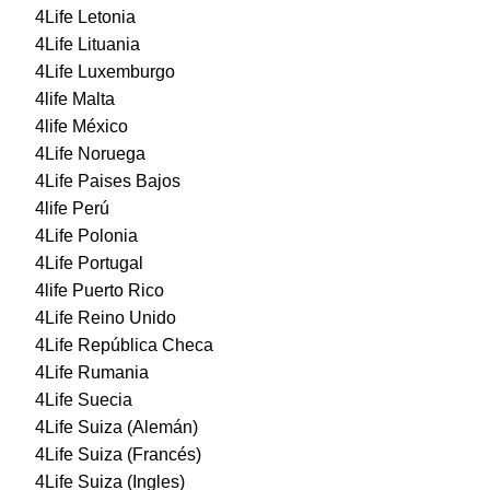
4Life Letonia
4Life Lituania
4Life Luxemburgo
4life Malta
4life México
4Life Noruega
4Life Paises Bajos
4life Perú
4Life Polonia
4Life Portugal
4life Puerto Rico
4Life Reino Unido
4Life República Checa
4Life Rumania
4Life Suecia
4Life Suiza (Alemán)
4Life Suiza (Francés)
4Life Suiza (Ingles)