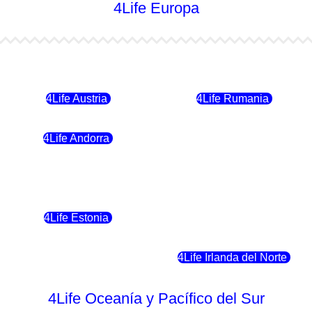
4Life Europa
4Life Bulgaria
4Life República Checa
4Life Austria
4Life Rumania
4Life Andorra
4Life Croacia
4Life Polonia
4Life Eslovaquia
4Life Estonia
4Life Crecia
4Life Eslovenia
4Life Irlanda del Norte
4Life Oceanía y Pacífico del Sur