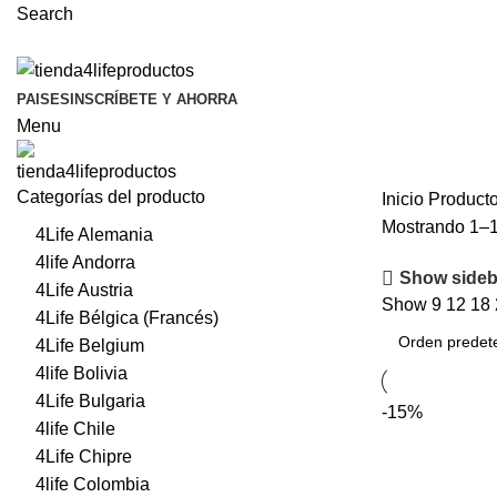
Search
PAISES
INSCRÍBETE Y AHORRA
Menu
Categorías del producto
Inicio
Producto
Mostrando 1–1
4Life Alemania
4life Andorra
Show sideb
4Life Austria
Show
9
12
18
4Life Bélgica (Francés)
4Life Belgium
4life Bolivia
4Life Bulgaria
-15%
4life Chile
4Life Chipre
4life Colombia