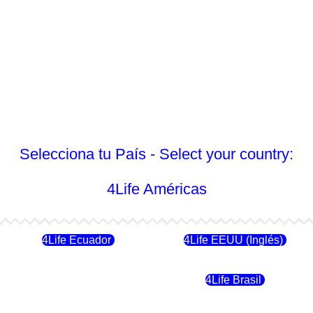
Selecciona tu País - Select your country:
4Life Américas
4Life Ecuador
4Life EEUU (Inglés)
4Life Chile
4Life Brasil