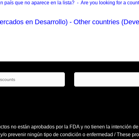
país que no aparece en la lista? - Are you looking for a country
ercados en Desarrollo) - Other countries (Deve
No Enlistado
iscounts
ctos no están aprobados por la FDA y no tienen la intención de tr
 y/o prevenir ningún tipo de condición o enfermedad / These pro