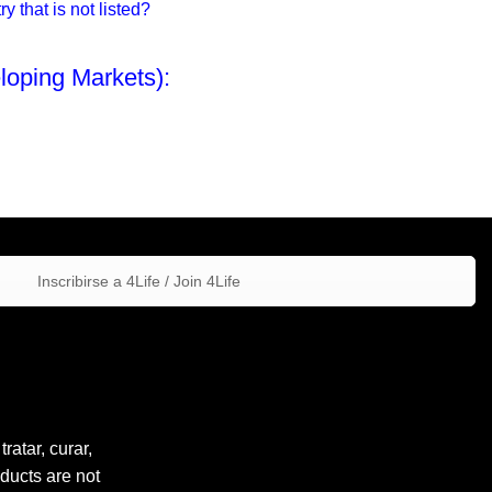
 that is not listed?
loping Markets):
Inscribirse a 4Life / Join 4Life
atar, curar,
ducts are not