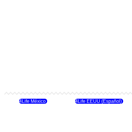
4Life México
4Life EEUU (Español)
4Life Costa Rica
4Life Bolivia