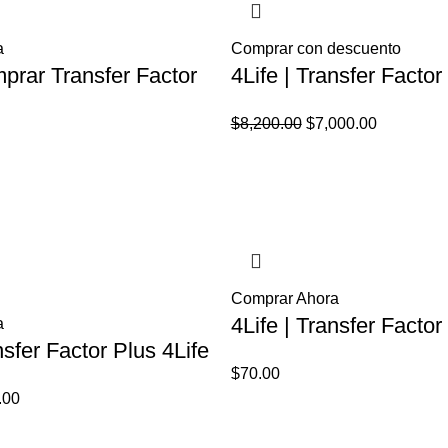
a
Comprar con descuento
mprar Transfer Factor
4Life | Transfer Factor
El
El
$
8,200.00
$
7,000.00
precio
precio
El
original
actual
precio
era:
es:
l
actual
$8,200.00.
$7,000.00
es:
.
$70.00.
Comprar Ahora
4Life | Transfer Factor
a
nsfer Factor Plus 4Life
$
70.00
El
.00
io
precio
inal
actual