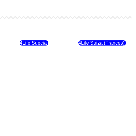
4Life Finlandia
4Life Hungria
4Life Suecia
4Life Suiza (Francés)
4Life Dinamarca
4Life Irlanda
4Life Suiza (Inglés)
4Life Reino Unido
4Life Italia
4Life Luxemburgo