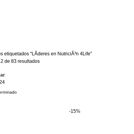
s etiquetados “LÃ­deres en NutriciÃ³n 4Life”
2 de 83 resultados
ar
24
-15%