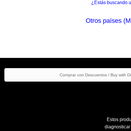
¿Estás buscando un 
Otros países (M
Comprar con Descuentos / Buy with D
Estos produ
diagnosticar