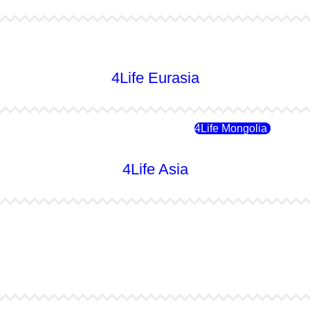
4Life Australia
4Life Eurasia
4Life Rusia
4Life Mongolia
4Life Asia
4Life Japón
4Life Japón (Español)
4Life Singapur
4Life Tailandia