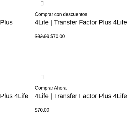
Comprar con descuentos
 Plus
4Life | Transfer Factor Plus 4Life
El
El
$
82.00
$
70.00
precio
precio
original
actual
era:
es:
.
$82.00.
$70.00.
Comprar Ahora
 Plus 4Life
4Life | Transfer Factor Plus 4Life
$
70.00