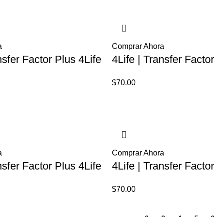
es:
00.00.
$70.00.
a
Comprar Ahora
nsfer Factor Plus 4Life
4Life | Transfer Factor
$
70.00
a
Comprar Ahora
nsfer Factor Plus 4Life
4Life | Transfer Factor
$
70.00