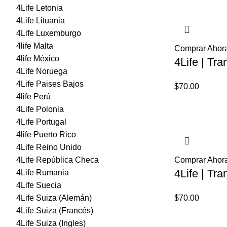
4Life Letonia
era:
4Life Lituania
$8,2
4Life Luxemburgo
4life Malta
Comprar Ahor
4life México
4Life | Tra
4Life Noruega
4Life Paises Bajos
$
70.00
4life Perú
4Life Polonia
4Life Portugal
4life Puerto Rico
4Life Reino Unido
4Life República Checa
Comprar Ahor
4Life | Tra
4Life Rumania
4Life Suecia
4Life Suiza (Alemán)
$
70.00
4Life Suiza (Francés)
4Life Suiza (Ingles)