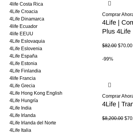
4life Costa Rica
4Life Croacia
Comprar Ahor
4Life Dinamarca
4Life | Co
4life Ecuador
Plus 4Life
4life EEUU
4Life Eslovaquia
El
$
82.00
$
70.00
4Life Eslovenia
precio
4Life España
-99%
origina
4Life Estonia
era:
4Life Finlandia
$82.00
4life Francia
4Life Grecia
4Life Hong Kong English
Comprar Ahor
4Life Hungría
4Life | Tra
4Life India
4Life Irlanda
El
$
8,200.00
$
70
4Life Irlanda del Norte
prec
4Life Italia
orig