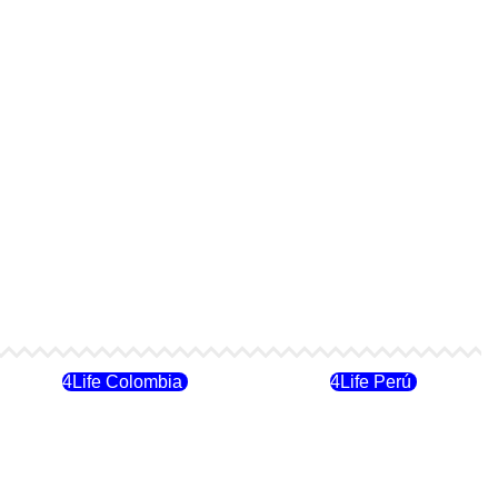
4Life Colombia
4Life Perú