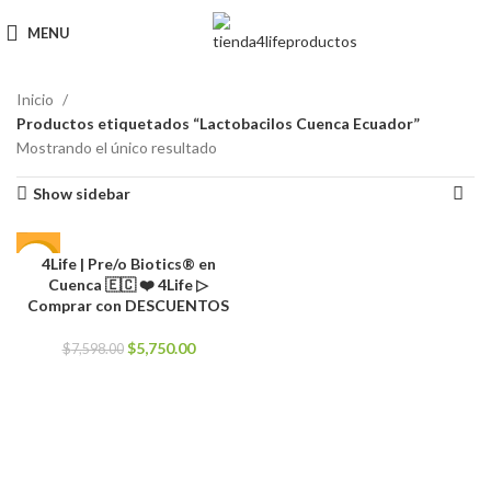
MENU
Inicio
Productos etiquetados “Lactobacilos Cuenca Ecuador”
Mostrando el único resultado
Show sidebar
4Life | Pre/o Biotics® en
-24%
Cuenca 🇪🇨 ❤️ 4Life ▷
Comprar con DESCUENTOS
El
El
$
5,750.00
$
7,598.00
precio
precio
original
actual
era:
es:
$7,598.00.
$5,750.00.