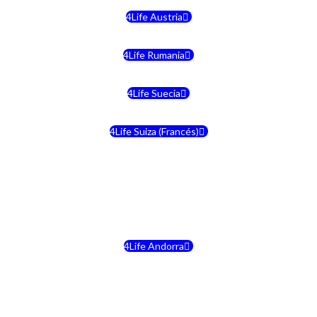
4Life Austria
4Life Rumania
4Life Suecia
4Life Suiza (Francés)
4Life Francia
4Life Alemania
4Life Andorra
4Life Croacia