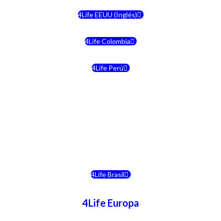
4Life EEUU (Inglés)
4Life Colombia
4Life Perú
4Life Costa Rica
4Life Bolivia
4Life Chile
4Life Brasil
4Life Europa