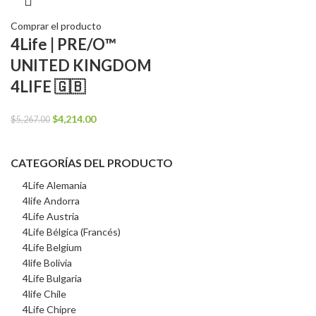
Comprar el producto
4Life | PRE/O™
UNITED KINGDOM
4LIFE 🇬🇧
El
El
$
4,214.00
$
5,267.00
precio
precio
original
actual
CATEGORÍAS DEL PRODUCTO
era:
es:
$5,267.00.
$4,214.00.
4Life Alemania
4life Andorra
4Life Austria
4Life Bélgica (Francés)
4Life Belgium
4life Bolivia
4Life Bulgaria
4life Chile
4Life Chipre