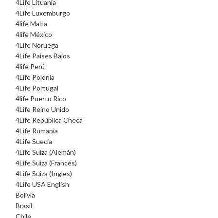
4Life Lituania
4Life Luxemburgo
4life Malta
4life México
4Life Noruega
4Life Paises Bajos
4life Perú
4Life Polonia
4Life Portugal
4life Puerto Rico
4Life Reino Unido
4Life República Checa
4Life Rumania
4Life Suecia
4Life Suiza (Alemán)
4Life Suiza (Francés)
4Life Suiza (Ingles)
4Life USA English
Bolivia
Brasil
Chile