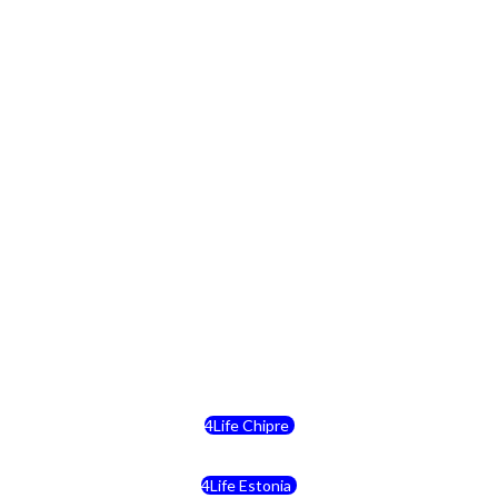
4Life Lituania
4Life Paises Bajos
4Life Polonia
4Life Eslovaquia
4Life Suiza (Inglés)
4Life Reino Unido
4Life Bélgica
4Life Chipre
4Life Estonia