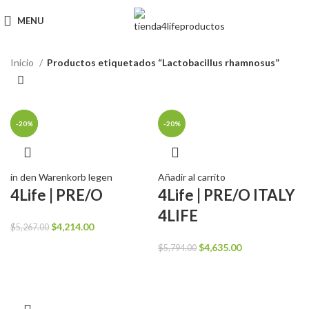
MENU
Inicio
Productos etiquetados “Lactobacillus rhamnosus”
-20%
-20%
-20%
in den Warenkorb legen
Añadir al carrito
4Life | PRE/O
4Life | PRE/O ITALY
4LIFE
El
El
$
4,214.00
$
5,267.00
precio
precio
El
El
$
4,635.00
$
5,794.00
original
actual
precio
precio
era:
es:
original
actual
$5,267.00.
$4,214.00.
era:
es:
$5,794.00.
$4,635.00.