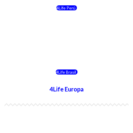
4Life Perú
4Life Costa Rica
4Life Bolivia
4Life Chile
4Life Brasil
4Life Europa
4Life España
4Life Bélgica Ingles