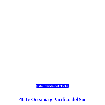
4Life Crecia
4Life Italia
4Life Luxemburgo
4Life Noruega
4Life Portugal
4Life Eslovenia
4Life Irlanda del Norte
4Life Oceanía y Pacífico del Sur