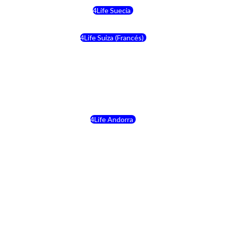
4Life Suecia
4Life Suiza (Francés)
4Life Francia
4Life Alemania
4Life Andorra
4Life Croacia
4Life Dinamarca
4Life Irlanda