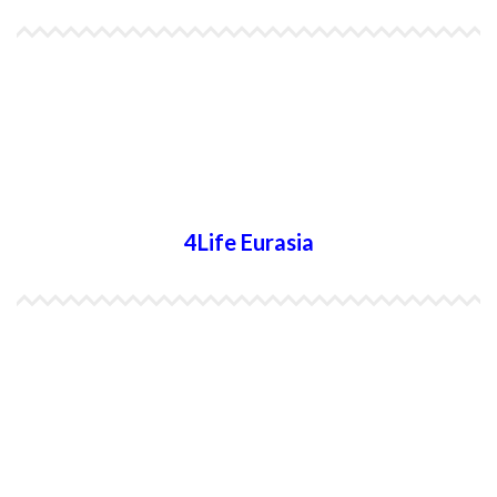
4Life Papúa Nueva Guinea
4Life Nueva Zelanda
4Life Australia
4Life Eurasia
4Life Kazajstán
4Life Kirguistán
4Life Rusia