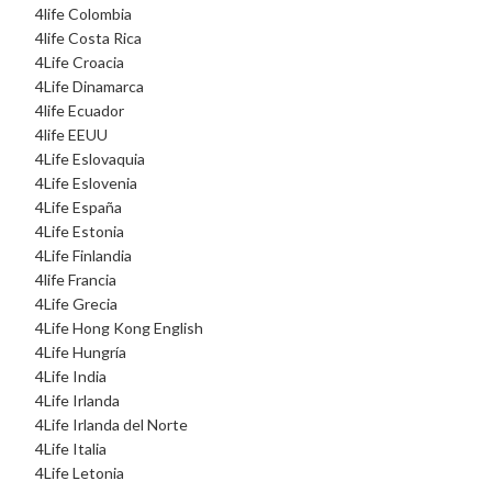
4life Colombia
4life Costa Rica
4Life Croacia
4Life Dinamarca
4life Ecuador
4life EEUU
4Life Eslovaquia
4Life Eslovenia
4Life España
4Life Estonia
4Life Finlandia
4life Francia
4Life Grecia
4Life Hong Kong English
4Life Hungría
4Life India
4Life Irlanda
4Life Irlanda del Norte
4Life Italia
4Life Letonia