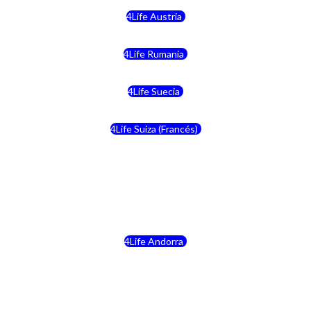
4Life Austria
4Life Rumania
4Life Suecia
4Life Suiza (Francés)
4Life Francia
4Life Alemania
4Life Andorra
4Life Croacia