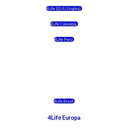
4Life EEUU (Inglés)
4Life Colombia
4Life Perú
4Life Costa Rica
4Life Bolivia
4Life Chile
4Life Brasil
4Life Europa