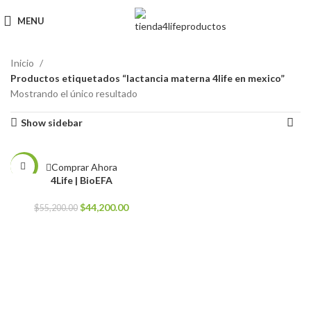
MENU
Inicio
Productos etiquetados “lactancia materna 4life en mexico”
Mostrando el único resultado
Show sidebar
Comprar Ahora
-20%
4Life | BioEFA
El
El
$
44,200.00
$
55,200.00
precio
precio
original
actual
era:
es:
$55,200.00.
$44,200.00.