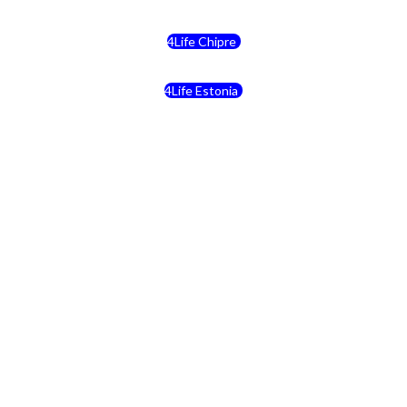
4Life Chipre
4Life Estonia
4Life Crecia
4Life Italia
4Life Luxemburgo
4Life Noruega
4Life Portugal
4Life Eslovenia