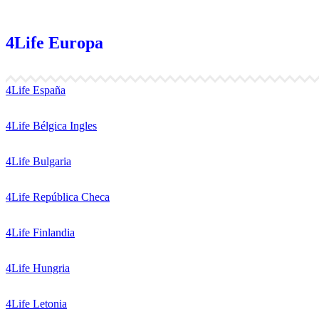
4Life Europa
4Life España
4Life Bélgica Ingles
4Life Bulgaria
4Life República Checa
4Life Finlandia
4Life Hungria
4Life Letonia