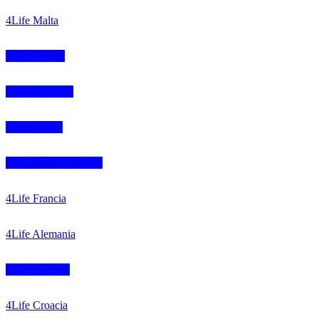
4Life Malta
4Life Austria
4Life Rumania
4Life Suecia
4Life Suiza (Francés)
4Life Francia
4Life Alemania
4Life Andorra
4Life Croacia