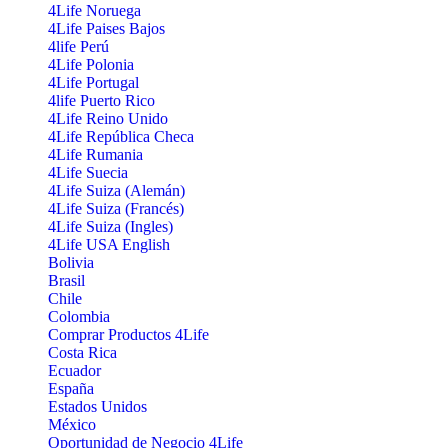
4Life Noruega
4Life Paises Bajos
4life Perú
4Life Polonia
4Life Portugal
4life Puerto Rico
4Life Reino Unido
4Life República Checa
4Life Rumania
4Life Suecia
4Life Suiza (Alemán)
4Life Suiza (Francés)
4Life Suiza (Ingles)
4Life USA English
Bolivia
Brasil
Chile
Colombia
Comprar Productos 4Life
Costa Rica
Ecuador
España
Estados Unidos
México
Oportunidad de Negocio 4Life