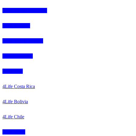
4Life EEUU (Español)
4Life Ecuador
4Life EEUU (Inglés)
4Life Colombia
4Life Perú
4Life Costa Rica
4Life Bolivia
4Life Chile
4Life Brasil