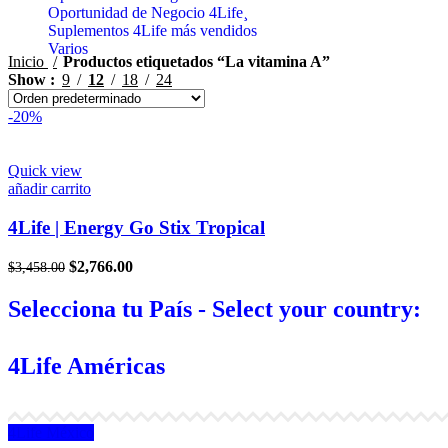
Oportunidad de Negocio 4Life¸
Suplementos 4Life más vendidos
Varios
Inicio
Productos etiquetados “La vitamina A”
Show
9
12
18
24
-20%
Quick view
añadir carrito
4Life | Energy Go Stix Tropical
El
El
$
2,766.00
$
3,458.00
precio
precio
original
actual
Selecciona tu País - Select your country:
era:
es:
$3,458.00.
$2,766.00.
4Life Américas
4Life México