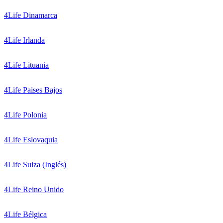
4Life Dinamarca
4Life Irlanda
4Life Lituania
4Life Paises Bajos
4Life Polonia
4Life Eslovaquia
4Life Suiza (Inglés)
4Life Reino Unido
4Life Bélgica