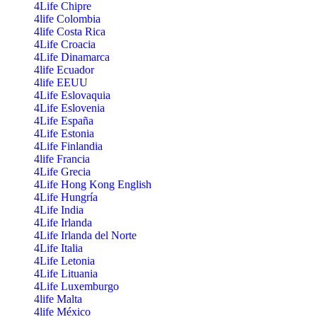
4Life Chipre
4life Colombia
4life Costa Rica
4Life Croacia
4Life Dinamarca
4life Ecuador
4life EEUU
4Life Eslovaquia
4Life Eslovenia
4Life España
4Life Estonia
4Life Finlandia
4life Francia
4Life Grecia
4Life Hong Kong English
4Life Hungría
4Life India
4Life Irlanda
4Life Irlanda del Norte
4Life Italia
4Life Letonia
4Life Lituania
4Life Luxemburgo
4life Malta
4life México