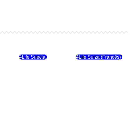
4Life Finlandia
4Life Hungria
4Life Suecia
4Life Suiza (Francés)
4Life Dinamarca
4Life Irlanda
4Life Suiza (Inglés)
4Life Reino Unido
4Life Italia
4Life Luxemburgo