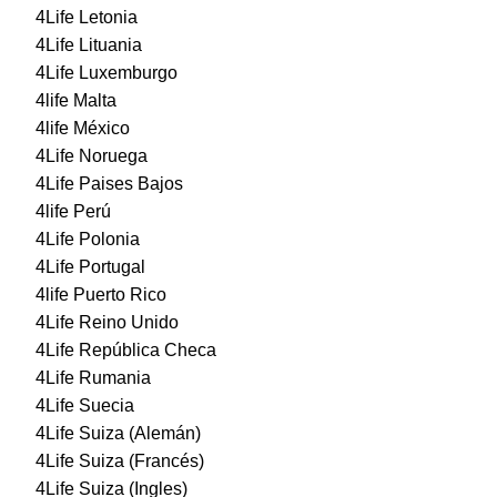
4Life Letonia
4Life Lituania
4Life Luxemburgo
4life Malta
4life México
4Life Noruega
4Life Paises Bajos
4life Perú
4Life Polonia
4Life Portugal
4life Puerto Rico
4Life Reino Unido
4Life República Checa
4Life Rumania
4Life Suecia
4Life Suiza (Alemán)
4Life Suiza (Francés)
4Life Suiza (Ingles)