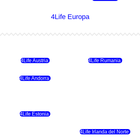
4Life Europa
4Life Bulgaria
4Life República Checa
4Life Austria
4Life Rumania
4Life Andorra
4Life Croacia
4Life Polonia
4Life Eslovaquia
4Life Estonia
4Life Crecia
4Life Eslovenia
4Life Irlanda del Norte