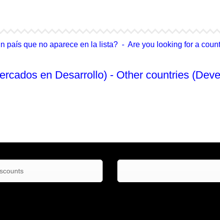
4Life Singapur
4Life Tailandia
país que no aparece en la lista? - Are you looking for a country
ercados en Desarrollo) - Other countries (Deve
No Enlistado
iscounts