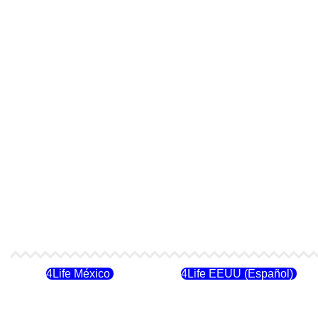
4Life México
4Life EEUU (Español)
4Life Costa Rica
4Life Bolivia