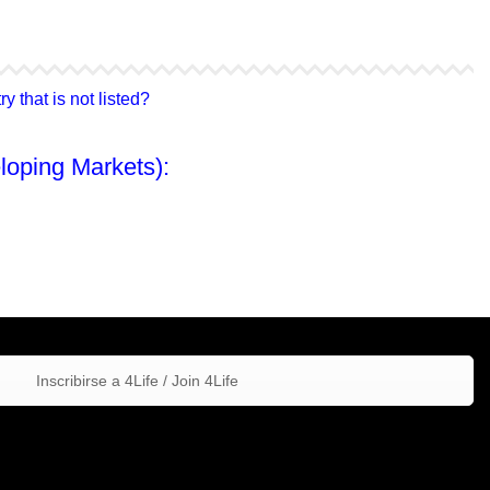
4Life Hong Kong
4Life Taiwán
 that is not listed?
loping Markets):
Inscribirse a 4Life / Join 4Life