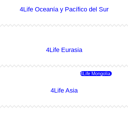
4Life Oceanía y Pacífico del Sur
4Life Australia
4Life Eurasia
4Life Rusia
4Life Mongolia
4Life Asia
4Life Japón
4Life Japón (Español)