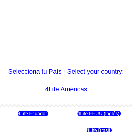
Selecciona tu País - Select your country:
4Life Américas
4Life Ecuador
4Life EEUU (Inglés)
4Life Chile
4Life Brasil