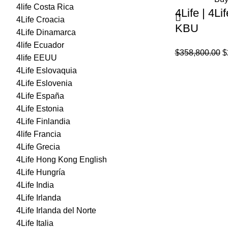
4life Costa Rica
4Life | 4Li
4Life Croacia
KBU
4Life Dinamarca
4life Ecuador
E
$
358,800.00
$
4life EEUU
p
4Life Eslovaquia
o
4Life Eslovenia
e
4Life España
$
4Life Estonia
4Life Finlandia
4life Francia
4Life Grecia
4Life Hong Kong English
4Life Hungría
4Life India
4Life Irlanda
4Life Irlanda del Norte
4Life Italia