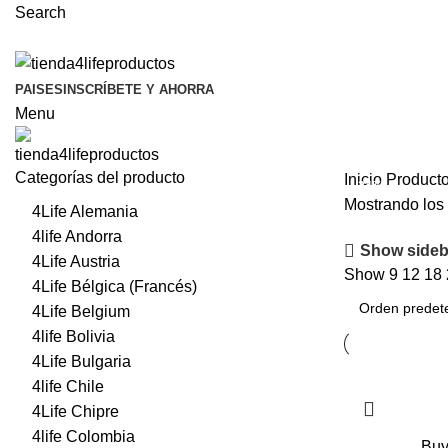
Search
PAISES
INSCRÍBETE Y AHORRA
Menu
Categorías del producto
Inicio
Producto
-24%
Mostrando los 
4Life Alemania
4life Andorra
Show sideb
4Life Austria
Show
9
12
18
4Life Bélgica (Francés)
4Life Belgium
4life Bolivia
4Life Bulgaria
4life Chile
4Life Chipre
4life Colombia
Buy