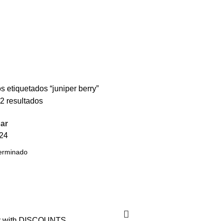
s etiquetados “juniper berry”
-15%
2 resultados
ar
24
 with DISCOUNTS