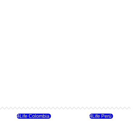
4Life Colombia
4Life Perú