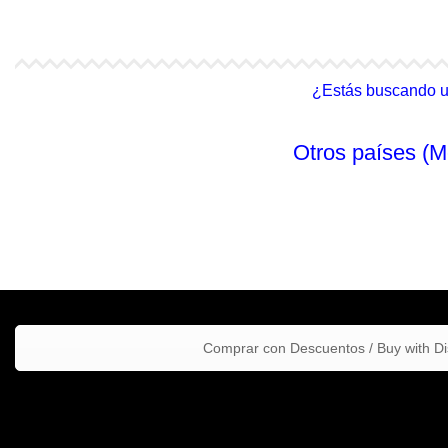
4Life Malasia (Inglés)
4Life Filipinas
¿Estás buscando un 
Otros países (M
Comprar con Descuentos / Buy with D