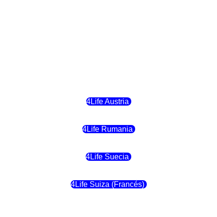
4Life Hungria
4Life Letonia
4Life Malta
4Life Austria
4Life Rumania
4Life Suecia
4Life Suiza (Francés)
4Life Francia