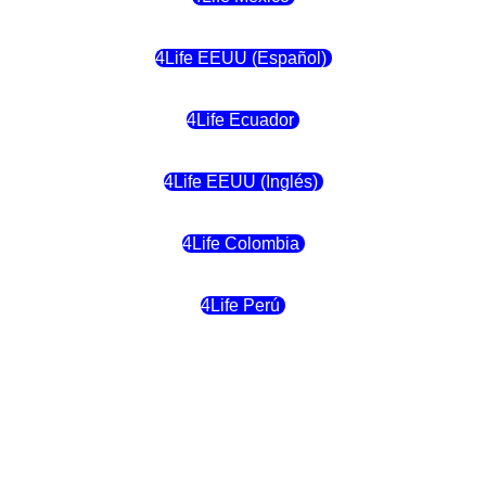
4Life EEUU (Español)
4Life Ecuador
4Life EEUU (Inglés)
4Life Colombia
4Life Perú
4Life Costa Rica
4Life Bolivia