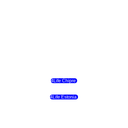
4Life Eslovaquia
4Life Suiza (Inglés)
4Life Reino Unido
4Life Bélgica
4Life Chipre
4Life Estonia
4Life Crecia