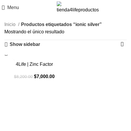
Menu
Inicio
Productos etiquetados “ionic silver”
Mostrando el único resultado
Show sidebar
-15%
4Life | Zinc Factor
El
El
$
7,000.00
$
8,200.00
precio
precio
original
actual
era:
es:
$8,200.00.
$7,000.00.