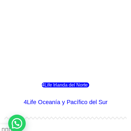
4Life Italia
4Life Luxemburgo
4Life Noruega
4Life Portugal
4Life Eslovenia
4Life Irlanda del Norte
4Life Oceanía y Pacífico del Sur
4Life Papúa Nueva Guinea
0