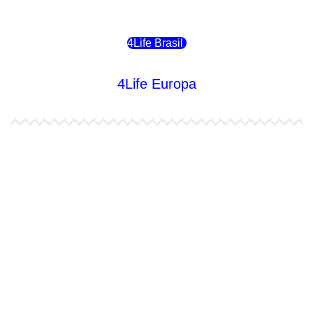
4Life Chile
4Life Brasil
4Life Europa
4Life España
4Life Bélgica Ingles
4Life Bulgaria
4Life República Checa
4Life Finlandia