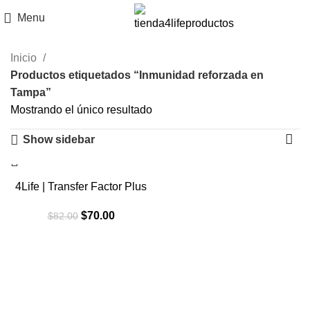
Menu
Inicio
Productos etiquetados “Inmunidad reforzada en
Tampa”
Mostrando el único resultado
Show sidebar
-15%
4Life | Transfer Factor Plus
El
El
$
70.00
$
82.00
precio
precio
original
actual
era:
es:
$82.00.
$70.00.