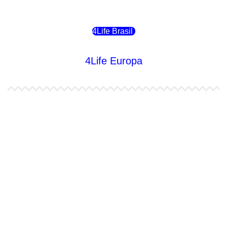
4Life Chile
4Life Brasil
4Life Europa
4Life España
4Life Bélgica Ingles
4Life Bulgaria
4Life República Checa
4Life Finlandia