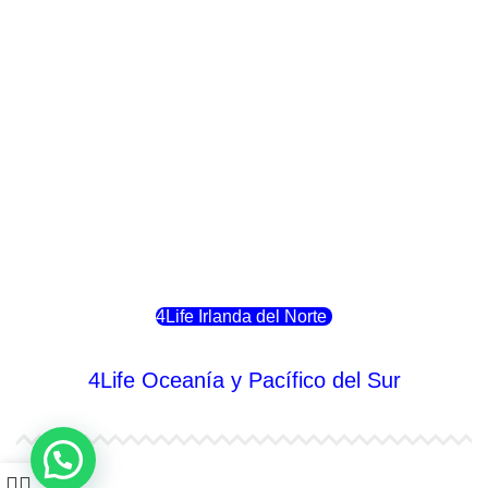
4Life Italia
4Life Luxemburgo
4Life Noruega
4Life Portugal
4Life Eslovenia
4Life Irlanda del Norte
4Life Oceanía y Pacífico del Sur
4Life Papúa Nueva Guinea