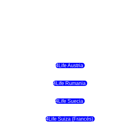
4Life Hungria
4Life Letonia
4Life Malta
4Life Austria
4Life Rumania
4Life Suecia
4Life Suiza (Francés)
4Life Francia