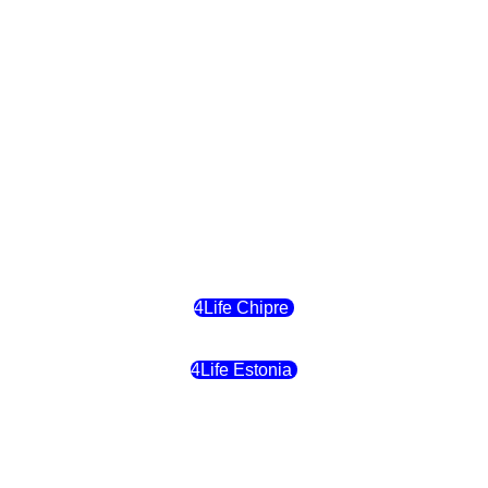
4Life Eslovaquia
4Life Suiza (Inglés)
4Life Reino Unido
4Life Bélgica
4Life Chipre
4Life Estonia
4Life Crecia