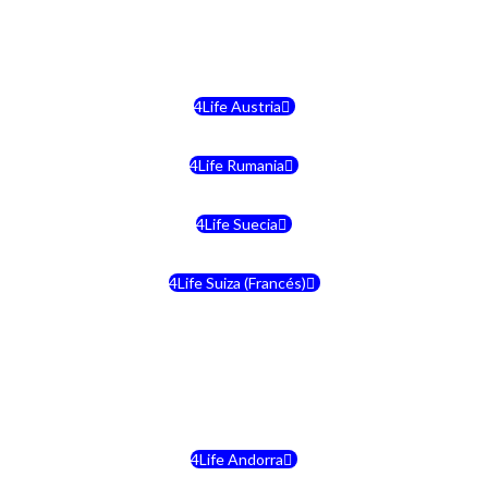
4Life Malta
4Life Austria
4Life Rumania
4Life Suecia
4Life Suiza (Francés)
4Life Francia
4Life Alemania
4Life Andorra