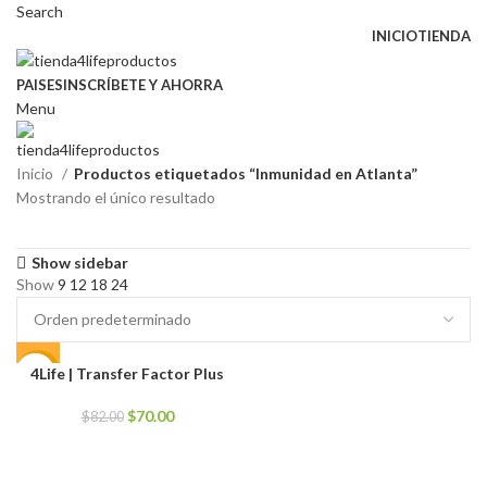
Search
INICIO
TIENDA
PAISES
INSCRÍBETE Y AHORRA
Menu
Inicio
Productos etiquetados “Inmunidad en Atlanta”
Mostrando el único resultado
Show sidebar
Show
9
12
18
24
4Life | Transfer Factor Plus
-15%
El
El
$
70.00
$
82.00
precio
precio
original
actual
era:
es: