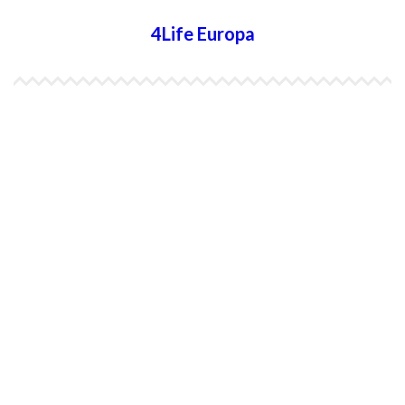
4Life Europa
4Life España
4Life Bélgica Ingles
4Life Bulgaria
4Life República Checa
4Life Finlandia
4Life Hungria
4Life Letonia