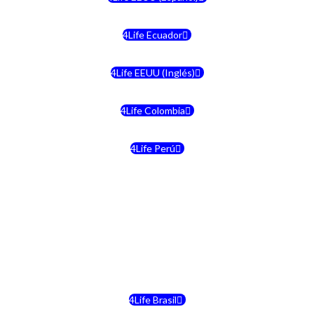
4Life Ecuador
4Life EEUU (Inglés)
4Life Colombia
4Life Perú
4Life Costa Rica
4Life Bolivia
4Life Chile
4Life Brasil