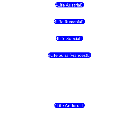
4Life Austria
4Life Rumania
4Life Suecia
4Life Suiza (Francés)
4Life Francia
4Life Alemania
4Life Andorra
4Life Croacia
4Life Dinamarca