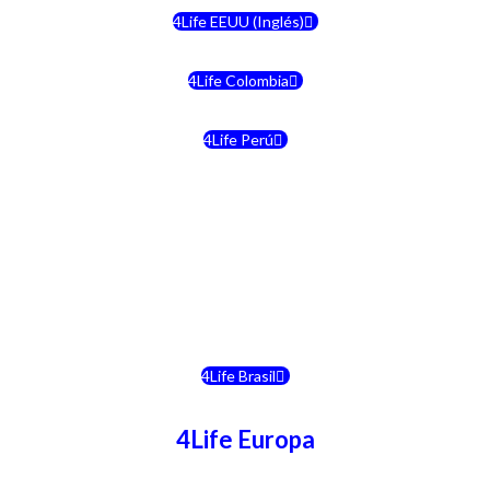
4Life EEUU (Inglés)
4Life Colombia
4Life Perú
4Life Costa Rica
4Life Bolivia
4Life Chile
4Life Brasil
4Life Europa