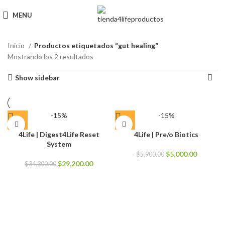
MENU
Inicio
Productos etiquetados “gut healing”
Mostrando los 2 resultados
Show sidebar
-15%
-15%
4Life | Digest4Life Reset
4Life | Pre/o Biotics
System
El
El
$
5,000.00
$
5,900.00
El
El
precio
precio
$
29,200.00
$
34,300.00
precio
precio
original
actual
original
actual
era:
es:
era:
es:
$5,900.00.
$5,000.0
$34,300.00.
$29,200.00.