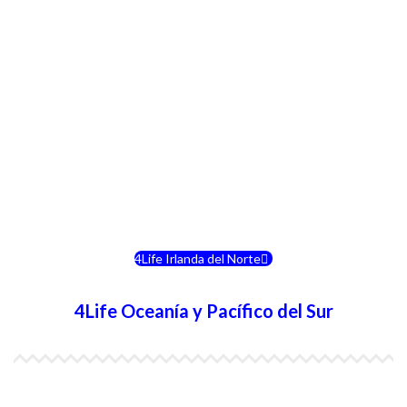
4Life Italia
4Life Luxemburgo
4Life Noruega
4Life Portugal
4Life Eslovenia
4Life Irlanda del Norte
4Life Oceanía y Pacífico del Sur
4Life Papúa Nueva Guinea