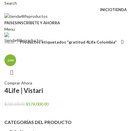
Search
INICIO
TIENDA
PAISES
INSCRÍBETE Y AHORRA
Menu
Inicio
Productos etiquetados “gratitud 4Life Colombia”
-20%
Comprar Ahora
4Life | Vistari
El
El
$
176,000.00
$
220,100.00
precio
precio
original
actual
CATEGORÍAS DEL PRODUCTO
era:
es:
$220,100.00.
$176,000.00.