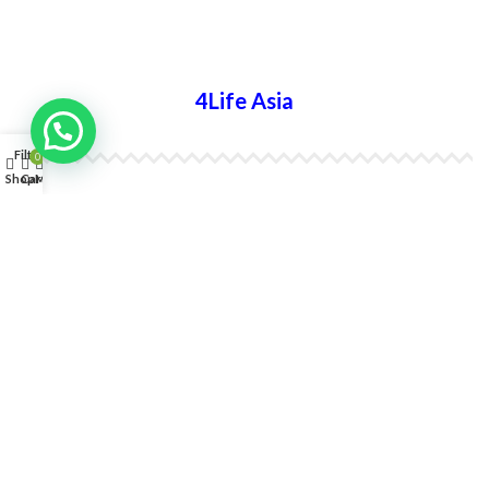
4Life Ucrania
4Life Asia
Filters
0
Shop
Cart
My account
4Life India
4Life Indonesia
4Life Japón
4Life Japón (Español)
4Life Corea del Sur
4Life Malasia