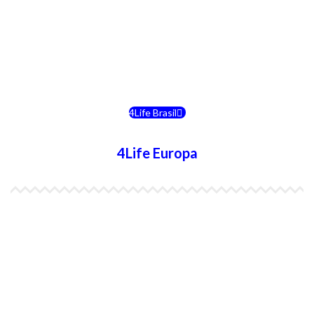
4Life Bolivia
4Life Chile
4Life Brasil
4Life Europa
4Life España
4Life Bélgica Ingles
4Life Bulgaria