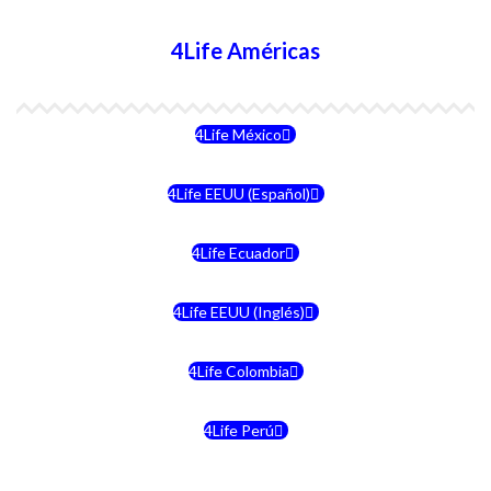
4Life Américas
4Life México
4Life EEUU (Español)
4Life Ecuador
4Life EEUU (Inglés)
4Life Colombia
4Life Perú
4Life Costa Rica