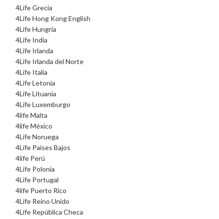
4Life Grecia
4Life Hong Kong English
4Life Hungría
4Life India
4Life Irlanda
4Life Irlanda del Norte
4Life Italia
4Life Letonia
4Life Lituania
4Life Luxemburgo
4life Malta
4life México
4Life Noruega
4Life Paises Bajos
4life Perú
4Life Polonia
4Life Portugal
4life Puerto Rico
4Life Reino Unido
4Life República Checa