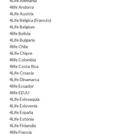
4Life Alemania
4life Andorra
4Life Austria
4Life Bélgica (Francés)
4Life Belgium
4life Bolivia
4Life Bulgaria
4life Chile
4Life Chipre
4life Colombia
4life Costa Rica
4Life Croacia
4Life Dinamarca
4life Ecuador
4life EEUU
4Life Eslovaquia
4Life Eslovenia
4Life España
4Life Estonia
4Life Finlandia
4life Francia