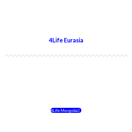
4Life Nueva Zelanda
4Life Australia
4Life Eurasia
4Life Kazajstán
4Life Kirguistán
4Life Rusia
4Life Mongolia
4Life Bielorrusia