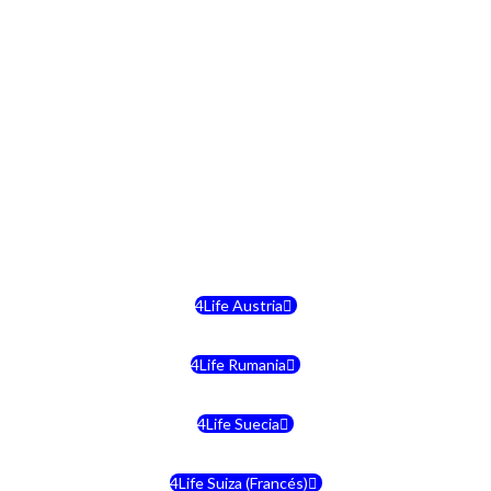
4Life República Checa
4Life Finlandia
4Life Hungria
4Life Letonia
4Life Malta
4Life Austria
4Life Rumania
4Life Suecia
4Life Suiza (Francés)