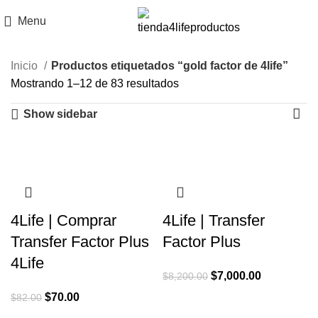
Menu
Inicio
Productos etiquetados “gold factor de 4life”
Mostrando 1–12 de 83 resultados
Show sidebar
-15%
-15%
-15%
-99%
4Life | Comprar
4Life | Transfer
Transfer Factor Plus
Factor Plus
4Life
El
El
$
7,000.00
$
8,200.00
precio
precio
El
El
$
70.00
$
82.00
original
actual
precio
precio