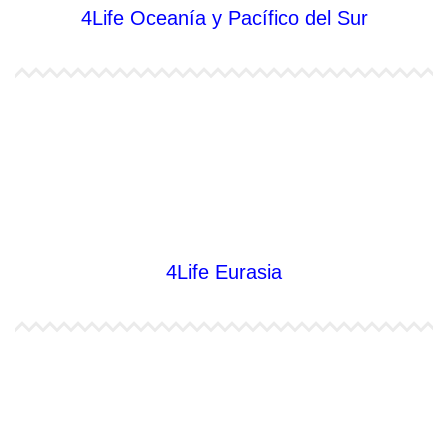
4Life Oceanía y Pacífico del Sur
4Life Papúa Nueva Guinea
4Life Nueva Zelanda
4Life Australia
4Life Eurasia
4Life Kazajstán
4Life Kirguistán