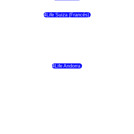
4Life Suiza (Francés)
4Life Francia
4Life Alemania
4Life Andorra
4Life Croacia
4Life Dinamarca
4Life Irlanda