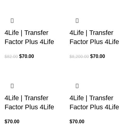
era:
es:
original
actual
$8,200.00.
$7,000.00.
era:
es:
$82.00.
$70.00.
4Life | Transfer
4Life | Transfer
Factor Plus 4Life
Factor Plus 4Life
El
El
El
El
$
70.00
$
70.00
$
82.00
$
8,200.00
precio
precio
precio
precio
original
actual
original
actual
era:
es:
era:
es:
$82.00.
$70.00.
$8,200.00.
$70.00.
4Life | Transfer
4Life | Transfer
Factor Plus 4Life
Factor Plus 4Life
$
70.00
$
70.00