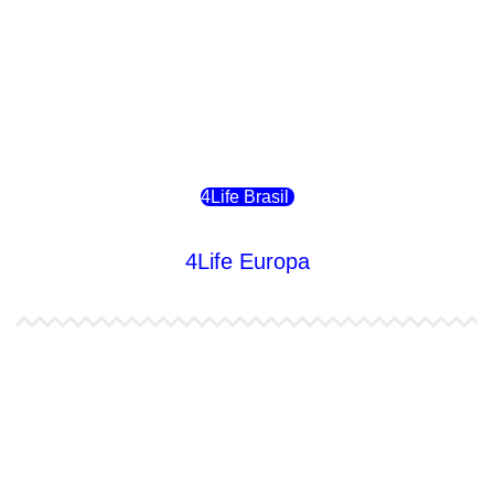
4Life Costa Rica
4Life Bolivia
4Life Chile
4Life Brasil
4Life Europa
4Life España
4Life Bélgica Ingles
4Life Bulgaria