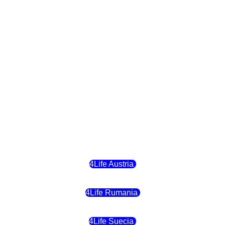
4Life República Checa
4Life Finlandia
4Life Hungria
4Life Letonia
4Life Malta
4Life Austria
4Life Rumania
4Life Suecia