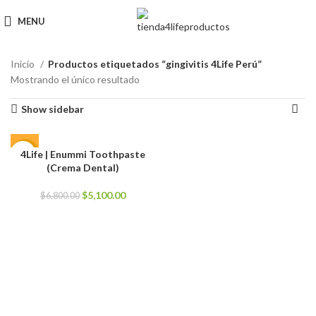
MENU
Inicio
Productos etiquetados “gingivitis 4Life Perú”
Mostrando el único resultado
Show sidebar
4Life | Enummi Toothpaste
-25%
(Crema Dental)
El
El
$
5,100.00
$
6,800.00
precio
precio
original
actual
era:
es:
$6,800.00.
$5,100.00.