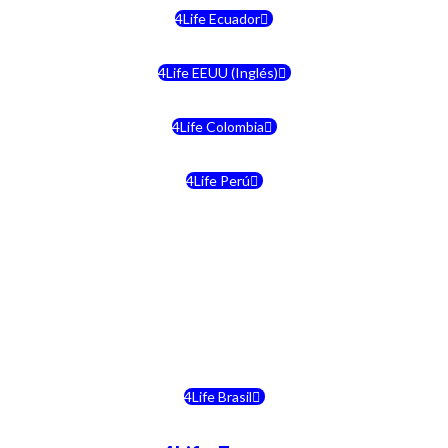
4Life Ecuador
4Life EEUU (Inglés)
4Life Colombia
4Life Perú
4Life Costa Rica
4Life Bolivia
4Life Chile
4Life Brasil