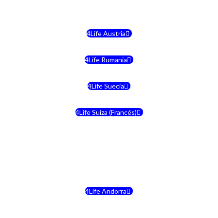
4Life Malta
4Life Austria
4Life Rumania
4Life Suecia
4Life Suiza (Francés)
4Life Francia
4Life Alemania
4Life Andorra
4Life Croacia