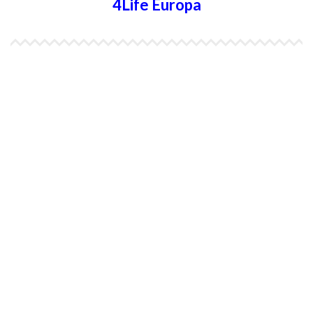
4Life Europa
4Life España
4Life Bélgica Ingles
4Life Bulgaria
4Life República Checa
4Life Finlandia
4Life Hungria
4Life Letonia