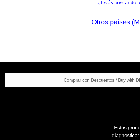
¿Estás buscando un 
Otros países (M
Comprar con Descuentos / Buy with D
Estos produ
diagnosticar