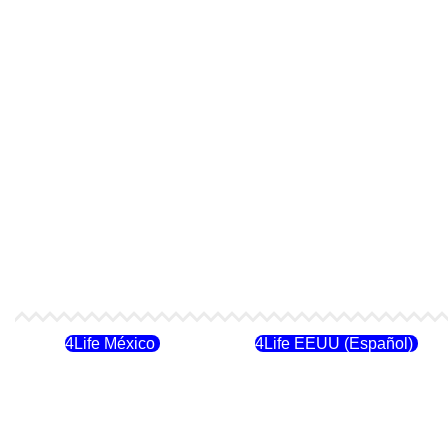
4Life México
4Life EEUU (Español)
4Life Costa Rica
4Life Bolivia