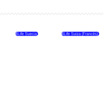
4Life Finlandia
4Life Hungria
4Life Suecia
4Life Suiza (Francés)
4Life Dinamarca
4Life Irlanda
4Life Suiza (Inglés)
4Life Reino Unido
4Life Italia
4Life Luxemburgo