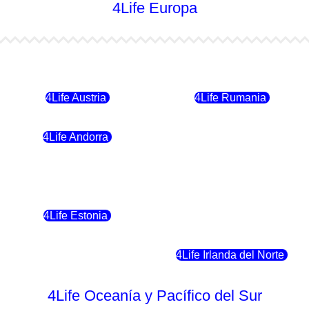
4Life Europa
4Life Bulgaria
4Life República Checa
4Life Austria
4Life Rumania
4Life Andorra
4Life Croacia
4Life Polonia
4Life Eslovaquia
4Life Estonia
4Life Crecia
4Life Eslovenia
4Life Irlanda del Norte
4Life Oceanía y Pacífico del Sur