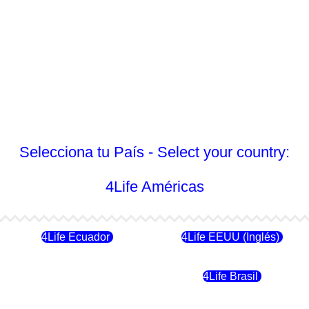
Selecciona tu País - Select your country:
4Life Américas
4Life Ecuador
4Life EEUU (Inglés)
4Life Chile
4Life Brasil