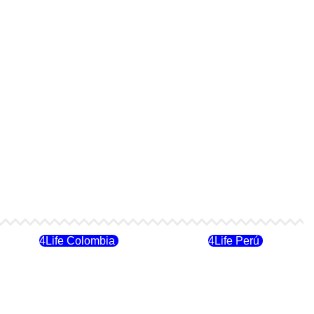
4Life Colombia
4Life Perú