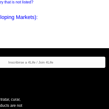
 that is not listed?
loping Markets):
Inscribirse a 4Life / Join 4Life
atar, curar,
ducts are not