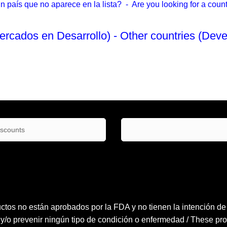
país que no aparece en la lista? - Are you looking for a country
ercados en Desarrollo) - Other countries (Deve
No Enlistado
iscounts
ctos no están aprobados por la FDA y no tienen la intención de tr
 y/o prevenir ningún tipo de condición o enfermedad / These pro