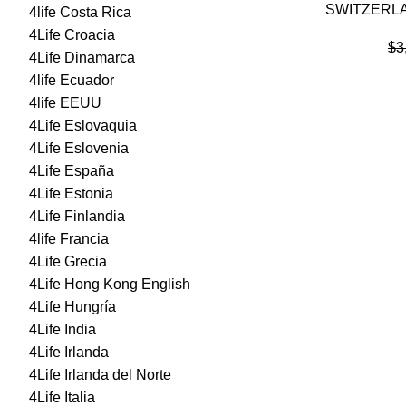
SWITZERLA
4life Costa Rica
4Life Croacia
$
3
4Life Dinamarca
4life Ecuador
4life EEUU
4Life Eslovaquia
4Life Eslovenia
4Life España
4Life Estonia
4Life Finlandia
4life Francia
4Life Grecia
4Life Hong Kong English
4Life Hungría
4Life India
4Life Irlanda
4Life Irlanda del Norte
4Life Italia