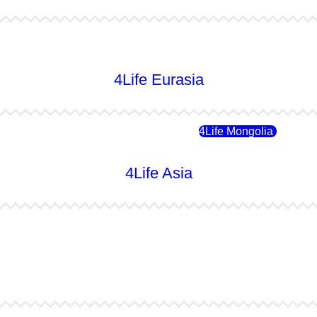
4Life Australia
4Life Eurasia
4Life Rusia
4Life Mongolia
4Life Asia
4Life Japón
4Life Japón (Español)
4Life Singapur
4Life Tailandia