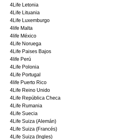
4Life Letonia
4Life Lituania
4Life Luxemburgo
4life Malta
4life México
4Life Noruega
4Life Paises Bajos
4life Perú
4Life Polonia
4Life Portugal
4life Puerto Rico
4Life Reino Unido
4Life República Checa
4Life Rumania
4Life Suecia
4Life Suiza (Alemán)
4Life Suiza (Francés)
4Life Suiza (Ingles)