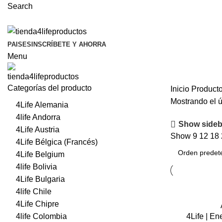
Search
PAISES
INSCRÍBETE Y AHORRA
Menu
Categorías del producto
Inicio
Producto
Mostrando el ú
4Life Alemania
4life Andorra
Show sideb
4Life Austria
Show
9
12
18
4Life Bélgica (Francés)
4Life Belgium
4life Bolivia
4Life Bulgaria
4life Chile
4Life Chipre
4Life | E
4life Colombia