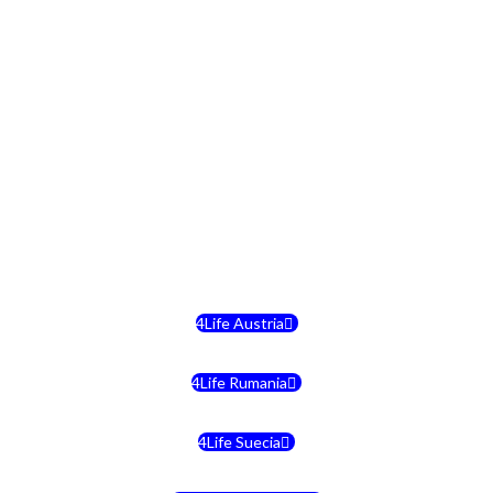
4Life República Checa
4Life Finlandia
4Life Hungria
4Life Letonia
4Life Malta
4Life Austria
4Life Rumania
4Life Suecia