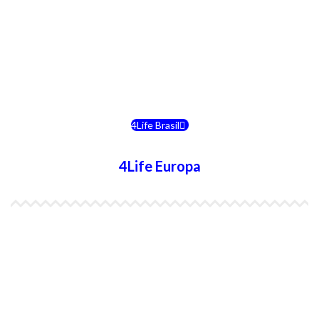
4Life Costa Rica
4Life Bolivia
4Life Chile
4Life Brasil
4Life Europa
4Life España
4Life Bélgica Ingles
4Life Bulgaria