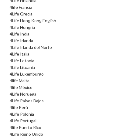
4Life Finlandia
4life Francia
4Life Grecia
4Life Hong Kong English
4Life Hungría
4Life India
4Life Irlanda
4Life Irlanda del Norte
4Life Italia
4Life Letonia
4Life Lituania
4Life Luxemburgo
4life Malta
4life México
4Life Noruega
4Life Paises Bajos
4life Perú
4Life Polonia
4Life Portugal
4life Puerto Rico
4Life Reino Unido