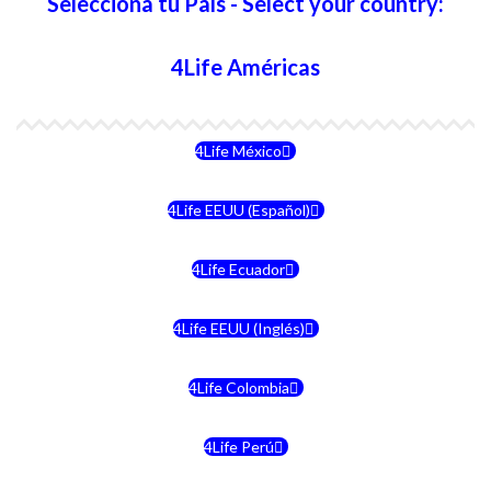
Selecciona tu País - Select your country:
4Life Américas
4Life México
4Life EEUU (Español)
4Life Ecuador
4Life EEUU (Inglés)
4Life Colombia
4Life Perú