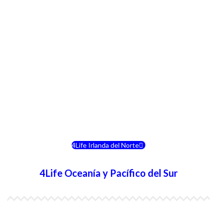
4Life Italia
4Life Luxemburgo
4Life Noruega
4Life Portugal
4Life Eslovenia
4Life Irlanda del Norte
4Life Oceanía y Pacífico del Sur
4Life Papúa Nueva Guinea