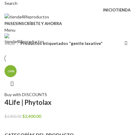
Search
INICIO
TIENDA
PAISES
INSCRÍBETE Y AHORRA
Menu
Inicio
Productos etiquetados “gentle laxative”
-14%
Buy with DISCOUNTS
4Life | Phytolax
El
El
$
2,400.00
$
2,800.00
precio
precio
original
actual
CATEGORÍAS DEL PRODUCTO