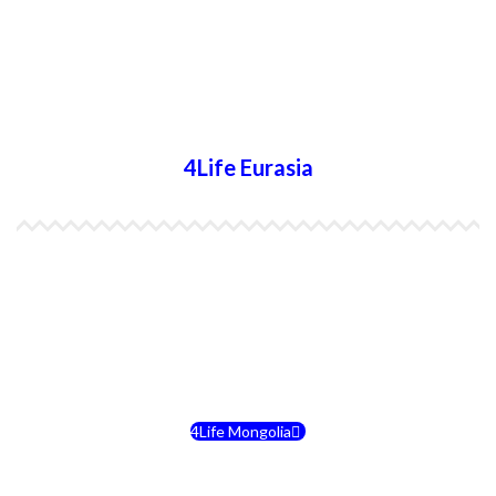
4Life Nueva Zelanda
4Life Australia
4Life Eurasia
4Life Kazajstán
4Life Kirguistán
4Life Rusia
4Life Mongolia
4Life Bielorrusia