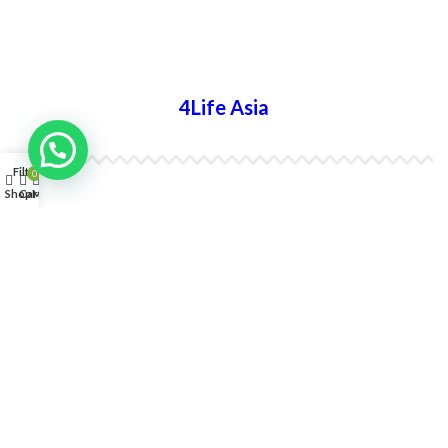
4Life Ucrania
4Life Asia
Filters
0
4Life India
Shop
Cart
My account
4Life Indonesia
4Life Japón
4Life Japón (Español)
4Life Corea del Sur