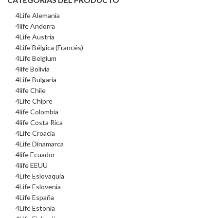
era:
es:
$2,800.00.
$2,400.00.
4Life Alemania
4life Andorra
4Life Austria
4Life Bélgica (Francés)
4Life Belgium
4life Bolivia
4Life Bulgaria
4life Chile
4Life Chipre
4life Colombia
4life Costa Rica
4Life Croacia
4Life Dinamarca
4life Ecuador
4life EEUU
4Life Eslovaquia
4Life Eslovenia
4Life España
4Life Estonia