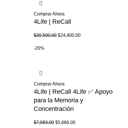
Comprar Ahora
4Life | ReCall
El
El
$
30,500.00
$
24,400.00
precio
precio
-20%
original
actual
era:
es:
.
$30,500.00.
$24,400.00.
Comprar Ahora
4Life | ReCall 4Life ✅ Apoyo
para la Memoria y
Concentración
El
El
$
7,083.00
$
5,666.00