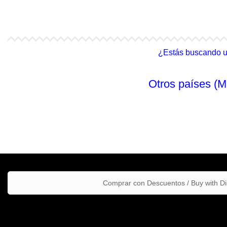
4Life Malasia (Inglés)
4Life Filipinas
¿Estás buscando un 
Otros países (M
Comprar con Descuentos / Buy with D