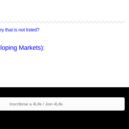
4Life Hong Kong
4Life Taiwán
 that is not listed?
loping Markets):
Inscribirse a 4Life / Join 4Life