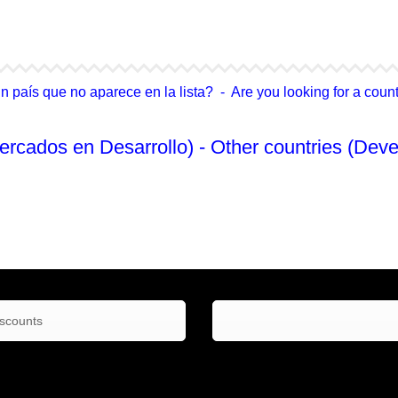
4Life Singapur
4Life Tailandia
país que no aparece en la lista? - Are you looking for a country
ercados en Desarrollo) - Other countries (Deve
No Enlistado
iscounts