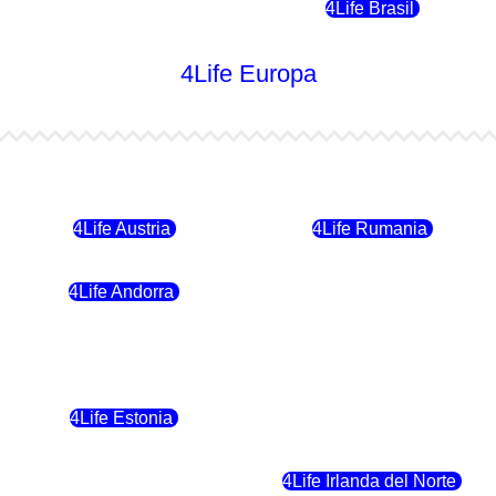
4Life Chile
4Life Brasil
4Life Europa
4Life Bulgaria
4Life República Checa
4Life Austria
4Life Rumania
4Life Andorra
4Life Croacia
4Life Polonia
4Life Eslovaquia
4Life Estonia
4Life Crecia
4Life Eslovenia
4Life Irlanda del Norte