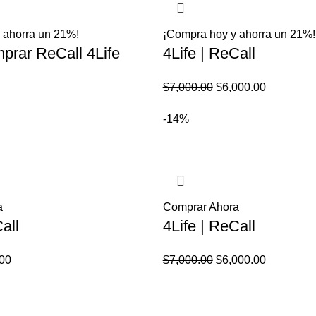
 ahorra un 21%!
¡Compra hoy y ahorra un 21%!
mprar ReCall 4Life
4Life | ReCall
El
El
El
$
7,000.00
$
6,000.00
precio
precio
precio
-14%
l
actual
original
actual
es:
era:
es:
.
$55.00.
$7,000.00.
$6,000.00
a
Comprar Ahora
all
4Life | ReCall
El
El
El
00
$
7,000.00
$
6,000.00
o
precio
precio
precio
al
actual
original
actual
es:
era:
es: