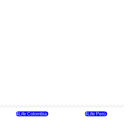
4Life Colombia
4Life Perú