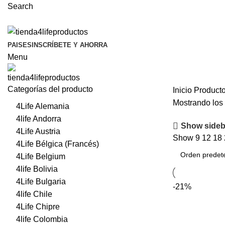
Search
PAISES
INSCRÍBETE Y AHORRA
Menu
Categorías del producto
Inicio
Producto
Mostrando los 
4Life Alemania
4life Andorra
Show sideb
4Life Austria
Show
9
12
18
4Life Bélgica (Francés)
4Life Belgium
4life Bolivia
4Life Bulgaria
-21%
4life Chile
4Life Chipre
4life Colombia