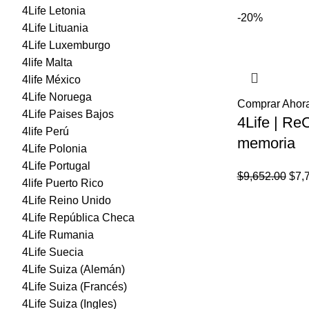
4Life Letonia
$862.
-20%
4Life Lituania
4Life Luxemburgo
4life Malta
4life México
4Life Noruega
Comprar Ahor
4Life Paises Bajos
4Life | Re
4life Perú
memoria
4Life Polonia
4Life Portugal
El
$
9,652.00
$
7,
4life Puerto Rico
prec
4Life Reino Unido
orig
4Life República Checa
era:
4Life Rumania
$9,6
4Life Suecia
4Life Suiza (Alemán)
4Life Suiza (Francés)
4Life Suiza (Ingles)