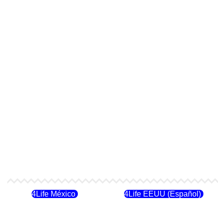
4Life México
4Life EEUU (Español)