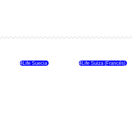
4Life Finlandia
4Life Hungria
4Life Suecia
4Life Suiza (Francés)
4Life Dinamarca
4Life Irlanda
4Life Suiza (Inglés)
4Life Reino Unido
4Life Italia
4Life Luxemburgo