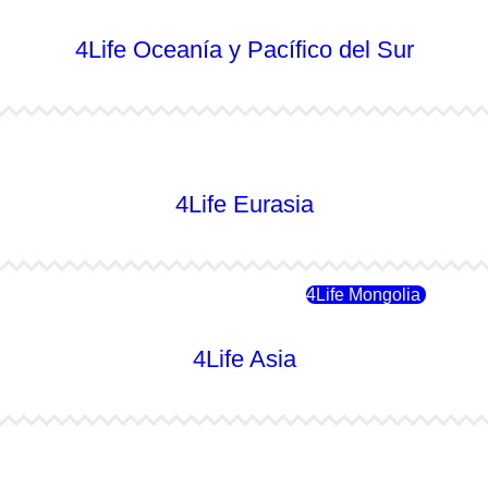
4Life Oceanía y Pacífico del Sur
4Life Australia
4Life Eurasia
4Life Rusia
4Life Mongolia
4Life Asia
4Life Japón
4Life Japón (Español)