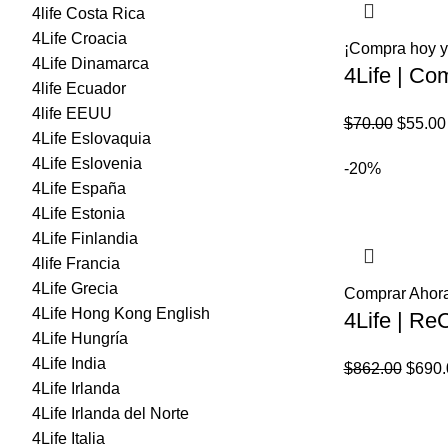
4life Costa Rica
4Life Croacia
¡Compra hoy y
4Life Dinamarca
4Life | Co
4life Ecuador
4life EEUU
El
$
70.00
$
55.00
4Life Eslovaquia
precio
4Life Eslovenia
-20%
origina
4Life España
era:
4Life Estonia
$70.00
4Life Finlandia
4life Francia
4Life Grecia
Comprar Ahor
4Life Hong Kong English
4Life | ReC
4Life Hungría
4Life India
El
$
862.00
$
690.
4Life Irlanda
preci
4Life Irlanda del Norte
origin
4Life Italia
era: