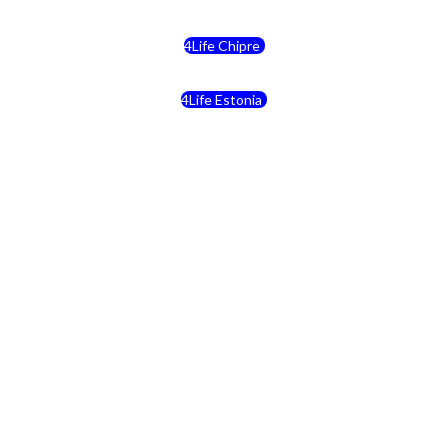
4Life Chipre
4Life Estonia
4Life Crecia
4Life Italia
4Life Luxemburgo
4Life Noruega
4Life Portugal
4Life Eslovenia