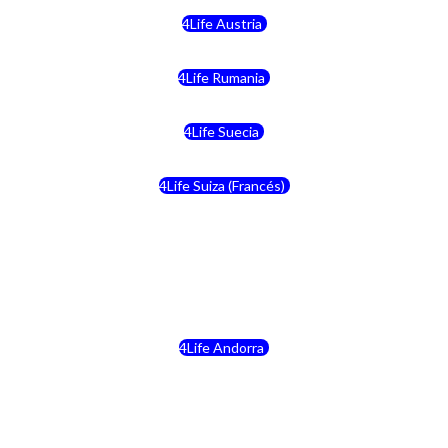
4Life Austria
4Life Rumania
4Life Suecia
4Life Suiza (Francés)
4Life Francia
4Life Alemania
4Life Andorra
4Life Croacia