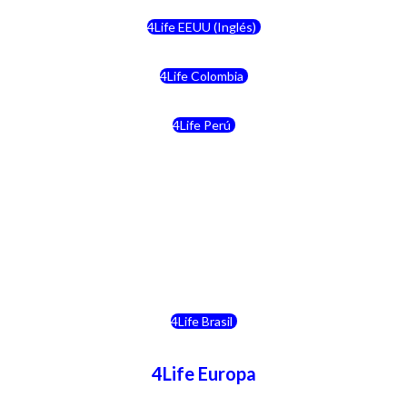
4Life EEUU (Inglés)
4Life Colombia
4Life Perú
4Life Costa Rica
4Life Bolivia
4Life Chile
4Life Brasil
4Life Europa