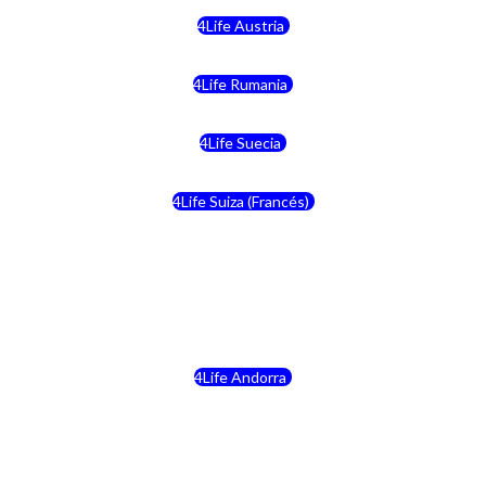
4Life Austria
4Life Rumania
4Life Suecia
4Life Suiza (Francés)
4Life Francia
4Life Alemania
4Life Andorra
4Life Croacia