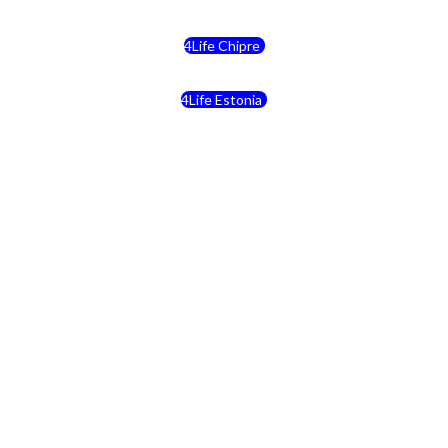
4Life Chipre
4Life Estonia
4Life Crecia
4Life Italia
4Life Luxemburgo
4Life Noruega
4Life Portugal
4Life Eslovenia