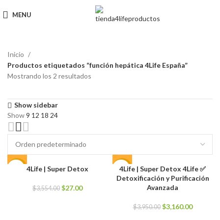
MENU
Inicio
Productos etiquetados “función hepática 4Life España”
Mostrando los 2 resultados
Show sidebar
Show
9
12
18
24
4Life | Super Detox
4Life | Super Detox 4Life ✅
-99%
-20%
Detoxificación y Purificación
El
El
Avanzada
$
27.00
$
3,554.00
precio
precio
original
actual
El
El
$
3,160.00
$
3,950.00
era:
es:
precio
precio