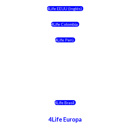
4Life EEUU (Inglés)
4Life Colombia
4Life Perú
4Life Costa Rica
4Life Bolivia
4Life Chile
4Life Brasil
4Life Europa