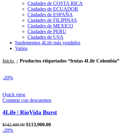
Ciudades de COSTA RICA
Ciudades de ECUADOR
Ciudades de ESPAÑA
Ciudades de FILIPINAS
Ciudades de MEXICO
Ciudades de PERU
Ciudades de USA
Suplementos 4Life más vendidos
Varios
Inicio
Productos etiquetados “frutas 4Life Colombia”
-20%
Quick view
Comprar con descuentos
4Life | RioVida Burst
El
El
$
113,900.00
$
142,400.00
precio
precio
-20%
original
actual