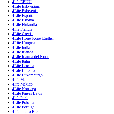
4life EEUU
4Life Eslovaquia
4Life Eslovenia
4Life España
4Life Estonia
4Life Finlandia
4life Francia
4Life Grecia
4Life Hong Kong English
4Life Hungría
4Life India
4Life Irlanda
4Life Irlanda del Norte
4Life Italia
4Life Letonia
4Life Lituania
4Life Luxemburgo
4life Malta
4life México
4Life Noruega
4Life Paises Bajos
4life Perú
4Life Polonia
4Life Portugal
4life Puerto Rico