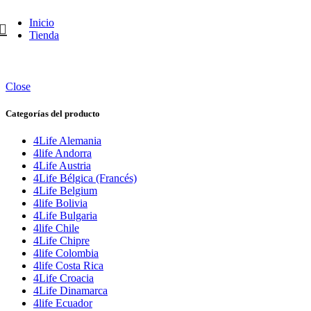
Inicio
Tienda
Close
Categorías del producto
4Life Alemania
4life Andorra
4Life Austria
4Life Bélgica (Francés)
4Life Belgium
4life Bolivia
4Life Bulgaria
4life Chile
4Life Chipre
4life Colombia
4life Costa Rica
4Life Croacia
4Life Dinamarca
4life Ecuador