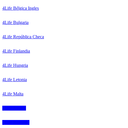
4Life Bélgica Ingles
4Life Bulgaria
4Life República Checa
4Life Finlandia
4Life Hungria
4Life Letonia
4Life Malta
4Life Austria
4Life Rumania