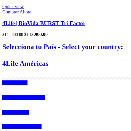
era:
es:
$142,400.00.
$113,900.00.
Quick view
Comprar Ahora
4Life | RioVida BURST Tri-Factor
El
El
$
113,900.00
$
142,400.00
precio
precio
original
actual
Selecciona tu País - Select your country:
era:
es:
$142,400.00.
$113,900.00.
4Life Américas
4Life México
4Life EEUU (Español)
4Life Ecuador
4Life EEUU (Inglés)