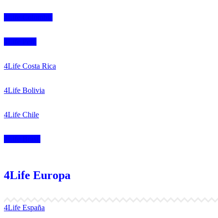
4Life Colombia
4Life Perú
4Life Costa Rica
4Life Bolivia
4Life Chile
4Life Brasil
4Life Europa
4Life España