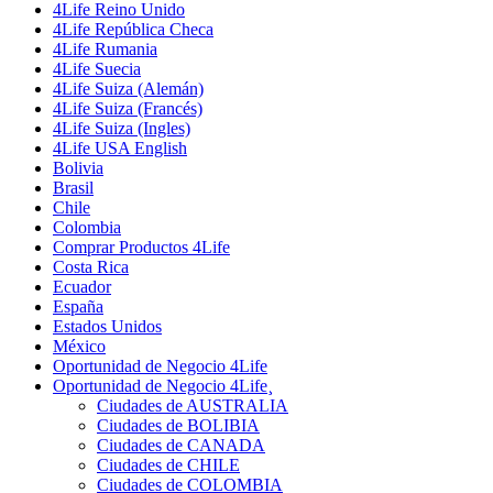
4Life Reino Unido
4Life República Checa
4Life Rumania
4Life Suecia
4Life Suiza (Alemán)
4Life Suiza (Francés)
4Life Suiza (Ingles)
4Life USA English
Bolivia
Brasil
Chile
Colombia
Comprar Productos 4Life
Costa Rica
Ecuador
España
Estados Unidos
México
Oportunidad de Negocio 4Life
Oportunidad de Negocio 4Life¸
Ciudades de AUSTRALIA
Ciudades de BOLIBIA
Ciudades de CANADA
Ciudades de CHILE
Ciudades de COLOMBIA