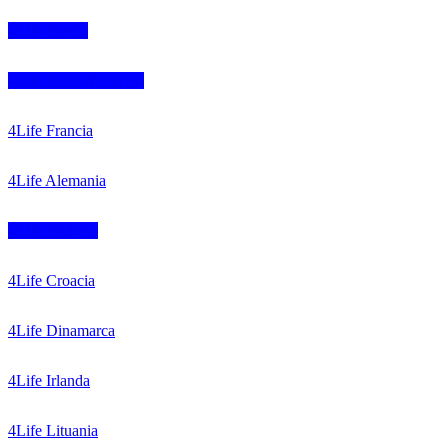
4Life Suecia
4Life Suiza (Francés)
4Life Francia
4Life Alemania
4Life Andorra
4Life Croacia
4Life Dinamarca
4Life Irlanda
4Life Lituania