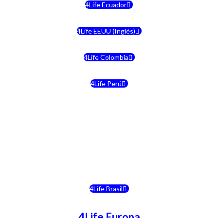
4Life Ecuador
4Life EEUU (Inglés)
4Life Colombia
4Life Perú
4Life Costa Rica
4Life Bolivia
4Life Chile
4Life Brasil
4Life Europa