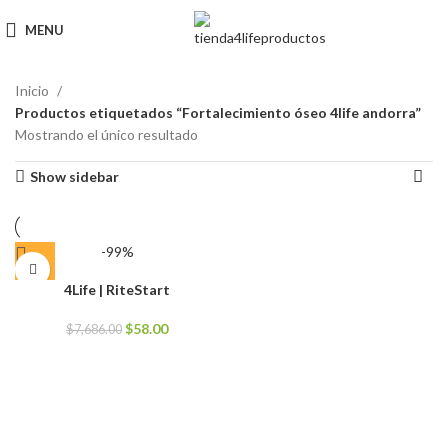
MENU
Inicio
Productos etiquetados “Fortalecimiento óseo 4life andorra”
Mostrando el único resultado
Show sidebar
-99%
4Life | RiteStart
El
El
$
58.00
$
7,686.00
precio
precio
original
actual
era:
es:
$7,686.00.
$58.00.