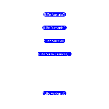
4Life Malta
4Life Austria
4Life Rumania
4Life Suecia
4Life Suiza (Francés)
4Life Francia
4Life Alemania
4Life Andorra
4Life Croacia