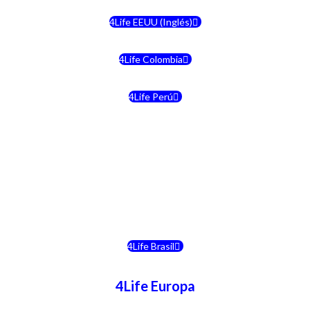
4Life EEUU (Inglés)
4Life Colombia
4Life Perú
4Life Costa Rica
4Life Bolivia
4Life Chile
4Life Brasil
4Life Europa