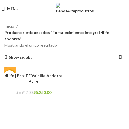
MENU
Inicio
Productos etiquetados “Fortalecimiento integral 4life
andorra”
Mostrando el único resultado
Show sidebar
4Life | Pro-TF Vainilla Andorra
-24%
4Life
El
El
$
5,250.00
$
6,942.00
precio
precio
original
actual
era:
es:
$6,942.00.
$5,250.00.