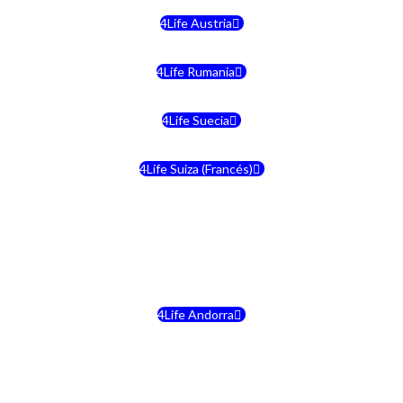
4Life Austria
4Life Rumania
4Life Suecia
4Life Suiza (Francés)
4Life Francia
4Life Alemania
4Life Andorra
4Life Croacia