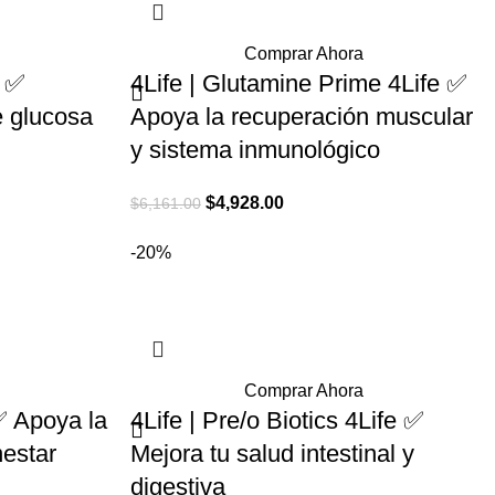
Comprar Ahora
e ✅
4Life | Glutamine Prime 4Life ✅
e glucosa
Apoya la recuperación muscular
y sistema inmunológico
El
El
$
4,928.00
$
6,161.00
precio
precio
-20%
original
actual
era:
es:
.
$6,161.00.
$4,928.00.
Comprar Ahora
✅ Apoya la
4Life | Pre/o Biotics 4Life ✅
nestar
Mejora tu salud intestinal y
digestiva