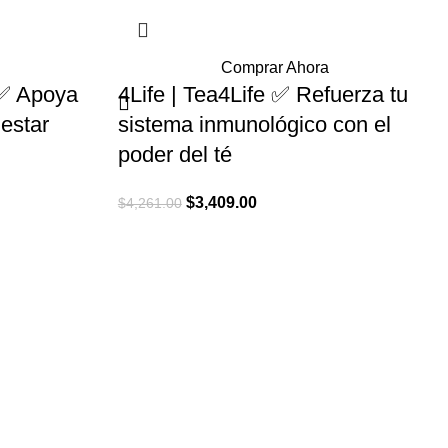
Comprar Ahora
e ✅ Apoya
4Life | Tea4Life ✅ Refuerza tu
nestar
sistema inmunológico con el
poder del té
El
El
$
3,409.00
$
4,261.00
precio
precio
original
actual
era:
es:
.
$4,261.00.
$3,409.00.