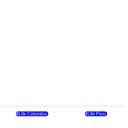
4Life Colombia
4Life Perú