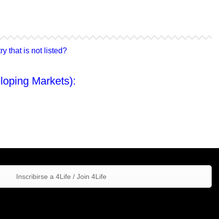
4Life Hong Kong
4Life Taiwán
 that is not listed?
loping Markets):
Inscribirse a 4Life / Join 4Life