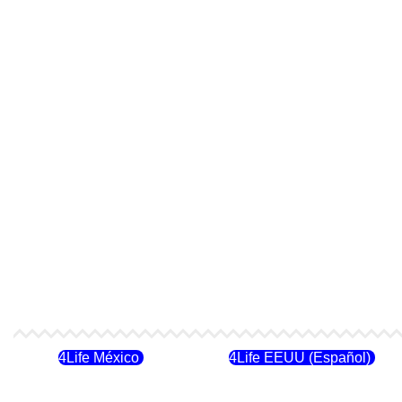
4Life México
4Life EEUU (Español)