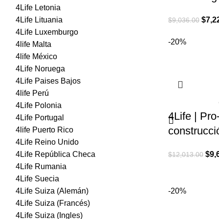
4Life Letonia
El
4Life Lituania
$
7,2
$
9,036.00
preci
4Life Luxemburgo
-20%
origi
4life Malta
era:
4life México
$9,03
4Life Noruega
4Life Paises Bajos
4life Perú
4Life Polonia
4Life | Pr
4Life Portugal
construcci
4life Puerto Rico
4Life Reino Unido
El
4Life República Checa
$
9,
$
12,013.00
prec
4Life Rumania
orig
4Life Suecia
era:
4Life Suiza (Alemán)
-20%
$12
4Life Suiza (Francés)
4Life Suiza (Ingles)