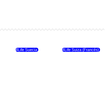
4Life Finlandia
4Life Hungria
4Life Suecia
4Life Suiza (Francés)
4Life Dinamarca
4Life Irlanda
4Life Suiza (Inglés)
4Life Reino Unido
4Life Italia
4Life Luxemburgo