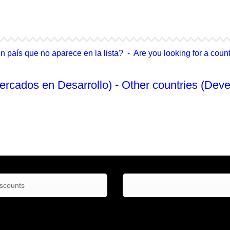
4Life Singapur
4Life Tailandia
país que no aparece en la lista? - Are you looking for a country
ercados en Desarrollo) - Other countries (Deve
No Enlistado
iscounts