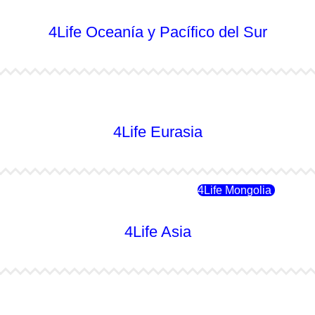
4Life Oceanía y Pacífico del Sur
4Life Australia
4Life Eurasia
4Life Rusia
4Life Mongolia
4Life Asia
4Life Japón
4Life Japón (Español)