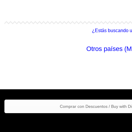
4Life Malasia (Inglés)
4Life Filipinas
¿Estás buscando un 
Otros países (M
Comprar con Descuentos / Buy with D