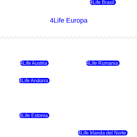
4Life Chile
4Life Brasil
4Life Europa
4Life Bulgaria
4Life República Checa
4Life Austria
4Life Rumania
4Life Andorra
4Life Croacia
4Life Polonia
4Life Eslovaquia
4Life Estonia
4Life Crecia
4Life Eslovenia
4Life Irlanda del Norte