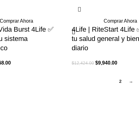
Comprar Ahora
Comprar Ahora
oVida Burst 4Life ✅
4Life | RiteStart 4Lif
u sistema
tu salud general y bie
ico
diario
El
El
El
68.00
$
9,940.00
$
12,424.00
o
precio
precio
precio
nal
actual
original
actual
1
2
→
es:
era:
es:
5.00.
$5,668.00.
$12,424.00.
$9,940.00