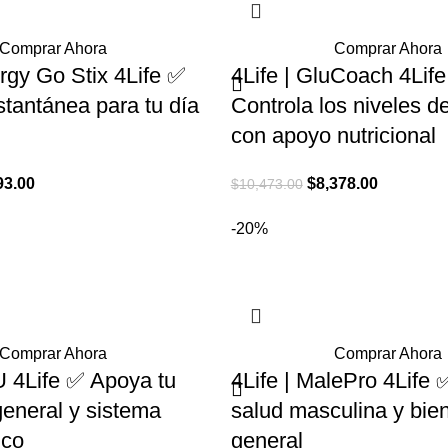
Comprar Ahora
Comprar Ahora
ergy Go Stix 4Life ✅
4Life | GluCoach 4Lif
stantánea para tu día
Controla los niveles d
con apoyo nutricional
El
El
El
93.00
$
8,378.00
$
10,473.00
o
precio
precio
precio
-20%
nal
actual
original
actual
es:
era:
es:
1.00.
$7,393.00.
$10,473.00.
$8,378.00
Comprar Ahora
Comprar Ahora
U 4Life ✅ Apoya tu
4Life | MalePro 4Life 
general y sistema
salud masculina y bie
ico
general