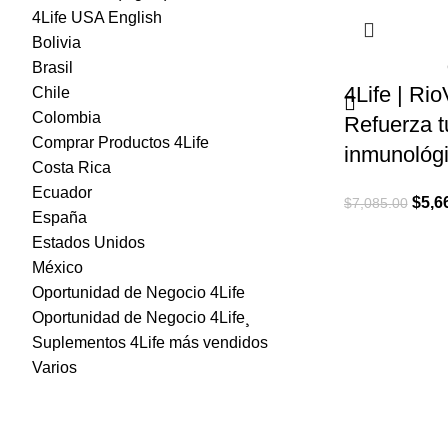
4Life USA English
Bolivia
Brasil
4Life | Ri
Chile
Colombia
Refuerza t
Comprar Productos 4Life
inmunológ
Costa Rica
Ecuador
El
$
5,6
$
7,085.00
España
preci
Estados Unidos
origi
México
era:
Oportunidad de Negocio 4Life
$7,08
Oportunidad de Negocio 4Life¸
Suplementos 4Life más vendidos
Varios