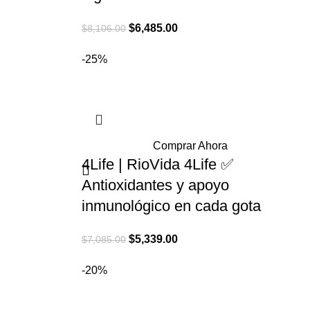
El
El
$
6,485.00
$
8,106.00
precio
precio
-25%
original
actual
era:
es:
.
$8,106.00.
$6,485.00.
Comprar Ahora
4Life | RioVida 4Life ✅
Antioxidantes y apoyo
inmunológico en cada gota
El
El
$
5,339.00
$
7,085.00
precio
precio
-20%
original
actual
era:
es:
$7,085.00.
$5,339.00.