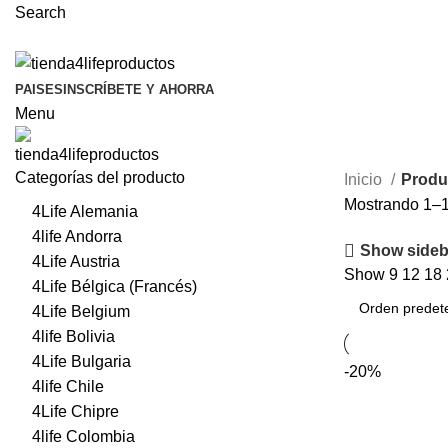
Search
PAISES
INSCRÍBETE Y AHORRA
Menu
Categorías del producto
Inicio
Produc
Mostrando 1–1
4Life Alemania
4life Andorra
Show sideb
4Life Austria
Show
9
12
18
4Life Bélgica (Francés)
4Life Belgium
4life Bolivia
4Life Bulgaria
-20%
4life Chile
4Life Chipre
4life Colombia