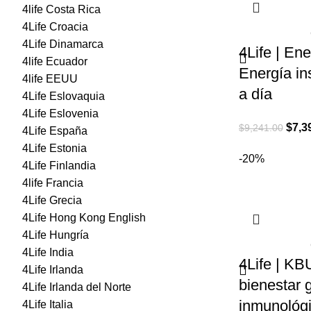
4life Costa Rica
4Life Croacia
4Life Dinamarca
4Life | En
4life Ecuador
Energía in
4life EEUU
a día
4Life Eslovaquia
4Life Eslovenia
El
$
7,3
$
9,241.00
4Life España
preci
4Life Estonia
-20%
origi
4Life Finlandia
era:
4life Francia
$9,24
4Life Grecia
4Life Hong Kong English
4Life Hungría
4Life India
4Life | KB
4Life Irlanda
bienestar 
4Life Irlanda del Norte
inmunológ
4Life Italia