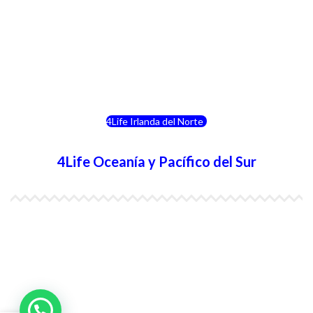
4Life Noruega
4Life Portugal
4Life Eslovenia
4Life Irlanda del Norte
4Life Oceanía y Pacífico del Sur
4Life Papúa Nueva Guinea
4Life Nueva Zelanda
4Life Australia