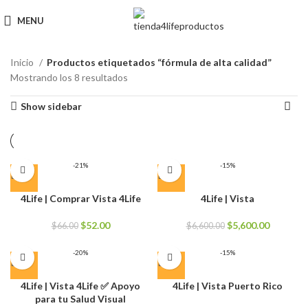
MENU
Inicio
Productos etiquetados “fórmula de alta calidad”
Mostrando los 8 resultados
Show sidebar
-21%
-15%
4Life | Comprar Vista 4Life
4Life | Vista
El
El
El
El
$
52.00
$
5,600.00
$
66.00
$
6,600.00
precio
precio
precio
precio
original
actual
original
actual
-20%
-15%
era:
es:
era:
es:
$66.00.
$52.00.
$6,600.00.
$5,600.0
4Life | Vista 4Life ✅ Apoyo
4Life | Vista Puerto Rico
para tu Salud Visual