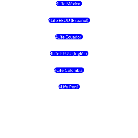
4Life México
4Life EEUU (Español)
4Life Ecuador
4Life EEUU (Inglés)
4Life Colombia
4Life Perú
4Life Costa Rica
4Life Bolivia
4Life Chile