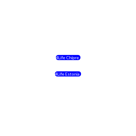
4Life Suiza (Inglés)
4Life Reino Unido
4Life Bélgica
4Life Chipre
4Life Estonia
4Life Crecia
4Life Italia
4Life Luxemburgo