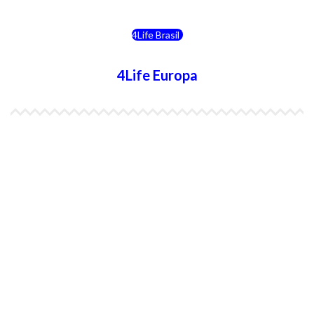
4Life Brasil
4Life Europa
4Life España
4Life Bélgica Ingles
4Life Bulgaria
4Life República Checa
4Life Finlandia