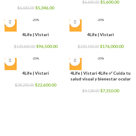
El
El
$
5,600.00
$
6,600.00
El
El
precio
precio
$
5,346.00
$
6,683.00
precio
precio
original
actual
original
actual
era:
es:
-20%
-20%
era:
es:
$6,600.00.
$5,600.0
$6,683.00.
$5,346.00.
4Life | Vistari
4Life | Vistari
El
El
El
El
$
96,500.00
$
176,000.00
$
120,600.00
$
220,100.00
precio
precio
precio
precio
original
actual
original
actual
-20%
-20%
era:
es:
era:
es:
$120,600.00.
$96,500.00.
$220,100.00.
$176,0
4Life | Vistari
4Life | Vistari 4Life ✅ Cuida tu
salud visual y bienestar ocular
El
El
$
22,600.00
$
28,200.00
precio
precio
El
El
$
7,310.00
$
9,138.00
original
actual
precio
precio
era:
es:
original
actual
$28,200.00.
$22,600.00.
era:
es:
$9,138.00.
$7,310.0