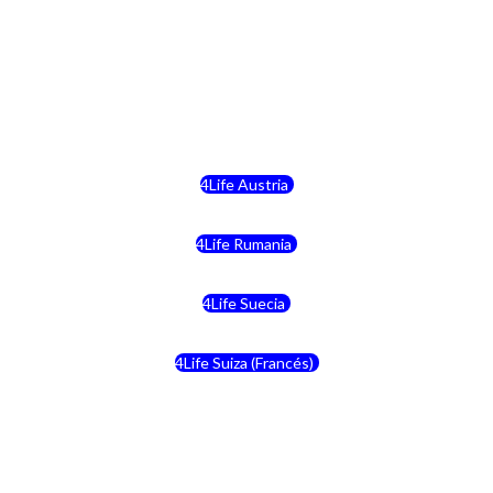
4Life Hungria
4Life Letonia
4Life Malta
4Life Austria
4Life Rumania
4Life Suecia
4Life Suiza (Francés)
4Life Francia
4Life Alemania