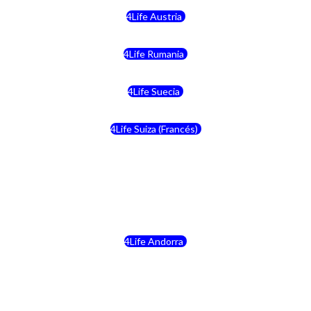
4Life Austria
4Life Rumania
4Life Suecia
4Life Suiza (Francés)
4Life Francia
4Life Alemania
4Life Andorra
4Life Croacia