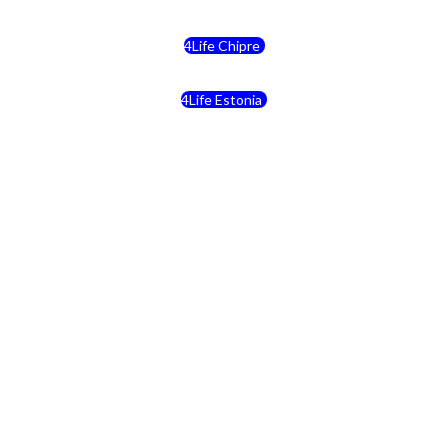
4Life Chipre
4Life Estonia
4Life Crecia
4Life Italia
4Life Luxemburgo
4Life Noruega
4Life Portugal
4Life Eslovenia