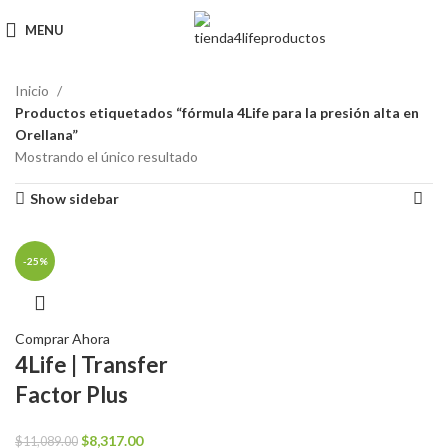
MENU
Inicio
Productos etiquetados “fórmula 4Life para la presión alta en
Orellana”
Mostrando el único resultado
Show sidebar
-25%
Comprar Ahora
4Life | Transfer
Factor Plus
El
El
$
8,317.00
$
11,089.00