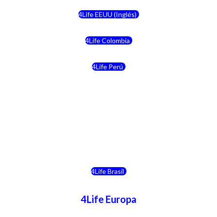
4Life EEUU (Inglés)
4Life Colombia
4Life Perú
4Life Costa Rica
4Life Bolivia
4Life Chile
4Life Brasil
4Life Europa