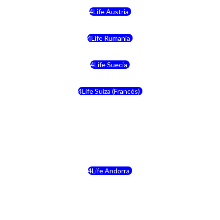
4Life Austria
4Life Rumania
4Life Suecia
4Life Suiza (Francés)
4Life Francia
4Life Alemania
4Life Andorra
4Life Croacia