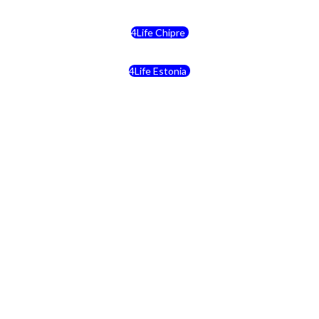
4Life Chipre
4Life Estonia
4Life Crecia
4Life Italia
4Life Luxemburgo
4Life Noruega
4Life Portugal
4Life Eslovenia