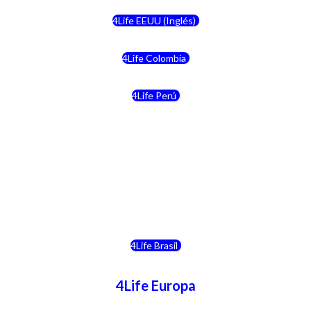
4Life EEUU (Inglés)
4Life Colombia
4Life Perú
4Life Costa Rica
4Life Bolivia
4Life Chile
4Life Brasil
4Life Europa