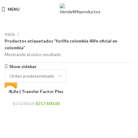
MENU
Inicio
Productos etiquetados “forlife colombia 4life oficial en
colombia”
Mostrando el único resultado
Show sidebar
4Life | Transfer Factor Plus
-20%
El
El
$
217,600.00
$
272,000.00
precio
precio
original
actual
era:
es:
$272,000.00.
$217,600.00.