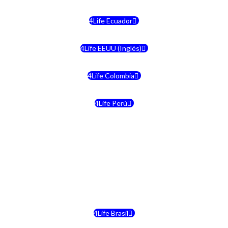
4Life Ecuador
4Life EEUU (Inglés)
4Life Colombia
4Life Perú
4Life Costa Rica
4Life Bolivia
4Life Chile
4Life Brasil