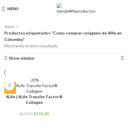
MENU
Inicio
Productos etiquetados “Como comprar colageno de 4life en
Colombia”
Mostrando el único resultado
Show sidebar
-20%
4Life | 4Life Transfer Factor®
Collagen
El
El
$
155.20
$
194.00
precio
precio
original
actual
era:
es: