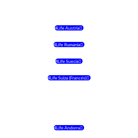
4Life Malta
4Life Austria
4Life Rumania
4Life Suecia
4Life Suiza (Francés)
4Life Francia
4Life Alemania
4Life Andorra