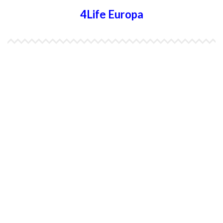
4Life Europa
4Life España
4Life Bélgica Ingles
4Life Bulgaria
4Life República Checa
4Life Finlandia
4Life Hungria
4Life Letonia