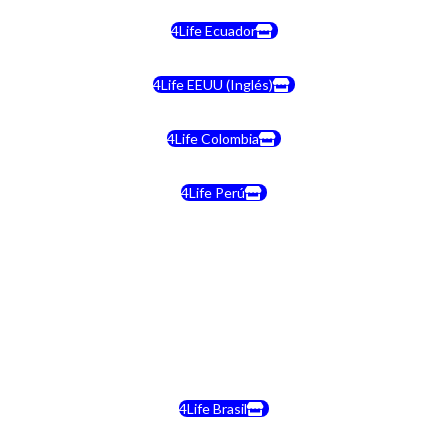
4Life Ecuador
4Life EEUU (Inglés)
4Life Colombia
4Life Perú
4Life Costa Rica
4Life Bolivia
4Life Chile
4Life Brasil