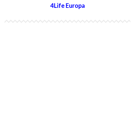
4Life Europa
4Life España
4Life Bélgica Ingles
4Life Bulgaria
4Life República Checa
4Life Finlandia
4Life Hungria
4Life Letonia