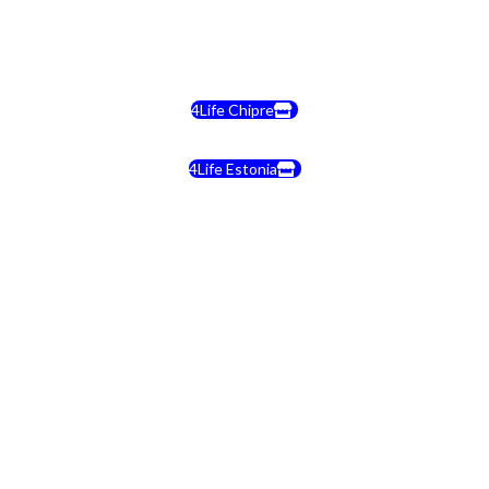
4Life Bélgica
4Life Chipre
4Life Estonia
4Life Crecia
4Life Italia
4Life Luxemburgo
4Life Noruega
4Life Portugal