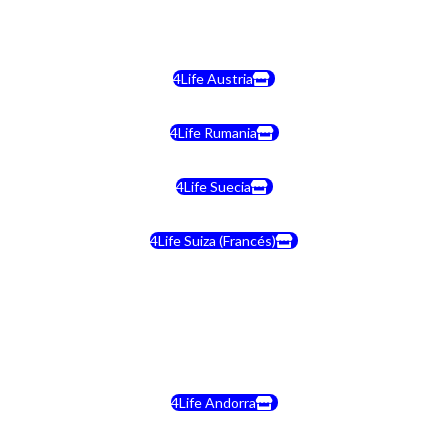
4Life Malta
4Life Austria
4Life Rumania
4Life Suecia
4Life Suiza (Francés)
4Life Francia
4Life Alemania
4Life Andorra