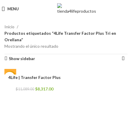
MENU
Inicio
Productos etiquetados “4Life Transfer Factor Plus Tri en
Orellana”
Mostrando el único resultado
Show sidebar
4Life | Transfer Factor Plus
-25%
El
El
$
8,317.00
$
11,089.00
precio
precio
original
actual
era:
es:
$11,089.00.
$8,317.00.