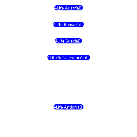
4Life Austria
4Life Rumania
4Life Suecia
4Life Suiza (Francés)
4Life Francia
4Life Alemania
4Life Andorra
4Life Croacia