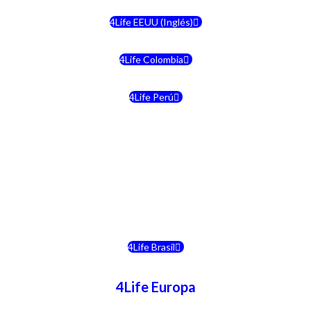
4Life EEUU (Inglés)
4Life Colombia
4Life Perú
4Life Costa Rica
4Life Bolivia
4Life Chile
4Life Brasil
4Life Europa