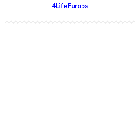
4Life Europa
4Life España
4Life Bélgica Ingles
4Life Bulgaria
4Life República Checa
4Life Finlandia
4Life Hungria
4Life Letonia