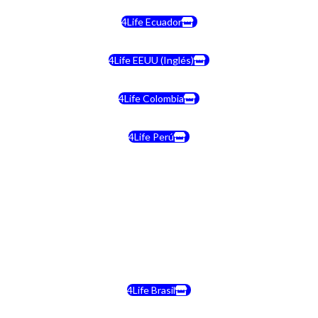
4Life Ecuador
4Life EEUU (Inglés)
4Life Colombia
4Life Perú
4Life Costa Rica
4Life Bolivia
4Life Chile
4Life Brasil