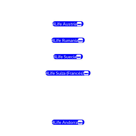
4Life Malta
4Life Austria
4Life Rumania
4Life Suecia
4Life Suiza (Francés)
4Life Francia
4Life Alemania
4Life Andorra