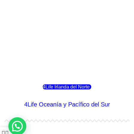
4Life Italia
4Life Luxemburgo
4Life Noruega
4Life Portugal
4Life Eslovenia
4Life Irlanda del Norte
4Life Oceanía y Pacífico del Sur
4Life Papúa Nueva Guinea