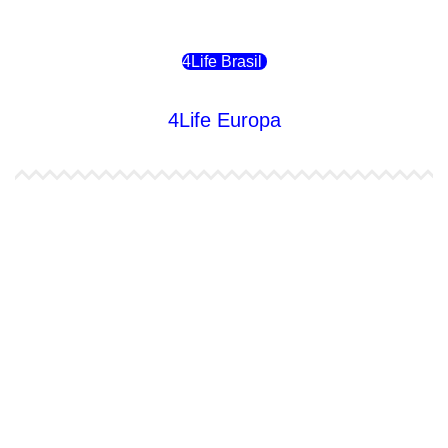
4Life Chile
4Life Brasil
4Life Europa
4Life España
4Life Bélgica Ingles
4Life Bulgaria
4Life República Checa
4Life Finlandia