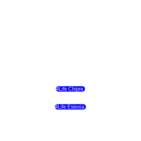
4Life Eslovaquia
4Life Suiza (Inglés)
4Life Reino Unido
4Life Bélgica
4Life Chipre
4Life Estonia
4Life Crecia