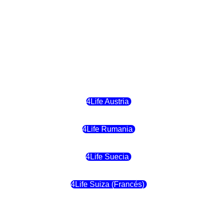
4Life Hungria
4Life Letonia
4Life Malta
4Life Austria
4Life Rumania
4Life Suecia
4Life Suiza (Francés)
4Life Francia