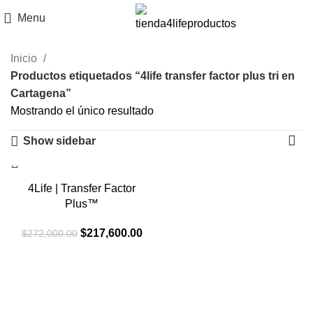
Menu
Inicio
Productos etiquetados “4life transfer factor plus tri en
Cartagena”
Mostrando el único resultado
Show sidebar
-20%
4Life | Transfer Factor
Plus™
El
El
$
217,600.00
$
272,000.00
precio
precio
original
actual
era:
es:
$272,000.00.
$217,600.00.