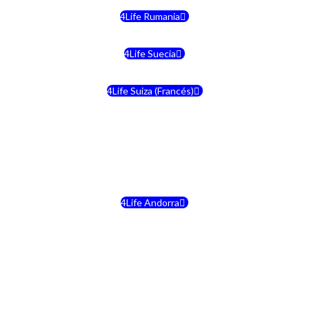
4Life Rumania
4Life Suecia
4Life Suiza (Francés)
4Life Francia
4Life Alemania
4Life Andorra
4Life Croacia
4Life Dinamarca