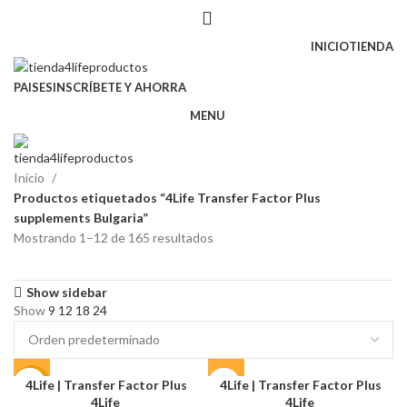
INICIO
TIENDA
PAISES
INSCRÍBETE Y AHORRA
MENU
Inicio
Productos etiquetados “4Life Transfer Factor Plus
supplements Bulgaria”
Mostrando 1–12 de 165 resultados
Show sidebar
Show
9
12
18
24
4Life | Transfer Factor Plus
4Life | Transfer Factor Plus
-20%
4Life
4Life