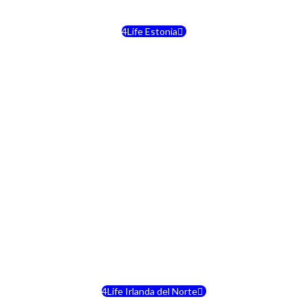
4Life Estonia
4Life Crecia
4Life Italia
4Life Luxemburgo
4Life Noruega
4Life Portugal
4Life Eslovenia
4Life Irlanda del Norte