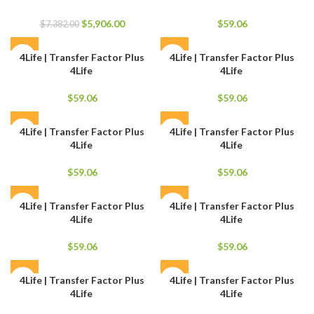
El
El
$
5,906.00
$
59.06
$
7,382.00
precio
precio
original
actual
4Life | Transfer Factor Plus
4Life | Transfer Factor Plus
era:
es:
4Life
4Life
$7,382.00.
$5,906.00.
$
59.06
$
59.06
4Life | Transfer Factor Plus
4Life | Transfer Factor Plus
4Life
4Life
$
59.06
$
59.06
4Life | Transfer Factor Plus
4Life | Transfer Factor Plus
4Life
4Life
$
59.06
$
59.06
4Life | Transfer Factor Plus
4Life | Transfer Factor Plus
4Life
4Life