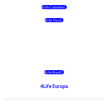
4Life Colombia
4Life Perú
4Life Costa Rica
4Life Bolivia
4Life Chile
4Life Brasil
4Life Europa
4Life España