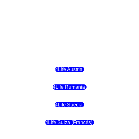
4Life Hungria
4Life Letonia
4Life Malta
4Life Austria
4Life Rumania
4Life Suecia
4Life Suiza (Francés)