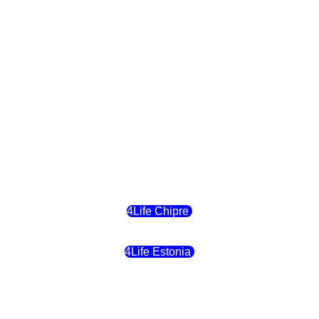
4Life Polonia
4Life Eslovaquia
4Life Suiza (Inglés)
4Life Reino Unido
4Life Bélgica
4Life Chipre
4Life Estonia
4Life Crecia