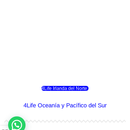
4Life Italia
4Life Luxemburgo
4Life Noruega
4Life Portugal
4Life Eslovenia
4Life Irlanda del Norte
4Life Oceanía y Pacífico del Sur
4Life Papúa Nueva Guinea