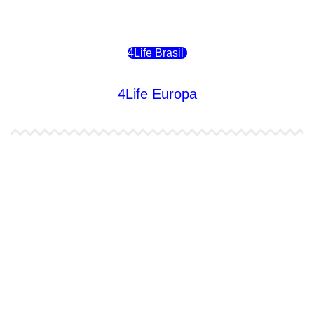
4Life Chile
4Life Brasil
4Life Europa
4Life España
4Life Bélgica Ingles
4Life Bulgaria
4Life República Checa
4Life Finlandia