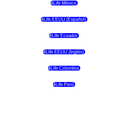
4Life México
4Life EEUU (Español)
4Life Ecuador
4Life EEUU (Inglés)
4Life Colombia
4Life Perú
4Life Costa Rica
4Life Bolivia