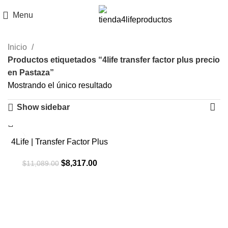
Menu
Inicio
Productos etiquetados “4life transfer factor plus precio
en Pastaza”
Mostrando el único resultado
Show sidebar
-25%
4Life | Transfer Factor Plus
El
El
$
8,317.00
$
11,089.00
precio
precio
original
actual
era:
es:
$11,089.00.
$8,317.00.