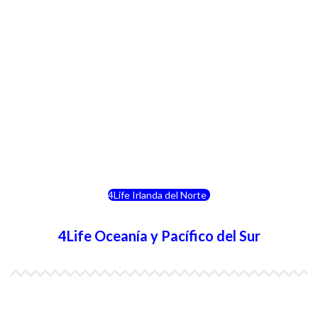
4Life Italia
4Life Luxemburgo
4Life Noruega
4Life Portugal
4Life Eslovenia
4Life Irlanda del Norte
4Life Oceanía y Pacífico del Sur
4Life Papúa Nueva Guinea