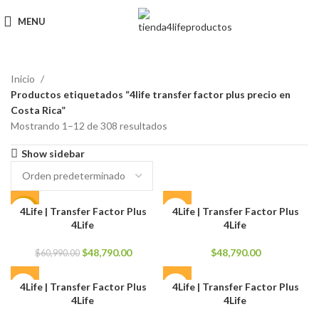
MENU
Inicio
Productos etiquetados “4life transfer factor plus precio en
Costa Rica”
Mostrando 1–12 de 308 resultados
Show sidebar
4Life | Transfer Factor Plus
4Life | Transfer Factor Plus
-20%
4Life
4Life
El
El
$
48,790.00
$
48,790.00
$
60,990.00
precio
precio
original
actual
4Life | Transfer Factor Plus
4Life | Transfer Factor Plus
era:
es:
4Life
4Life
$60,990.00.
$48,790.00.