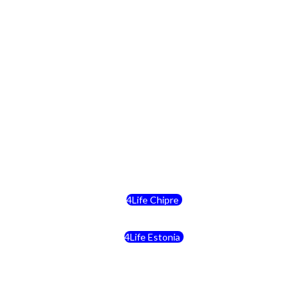
4Life Polonia
4Life Eslovaquia
4Life Suiza (Inglés)
4Life Reino Unido
4Life Bélgica
4Life Chipre
4Life Estonia
4Life Crecia