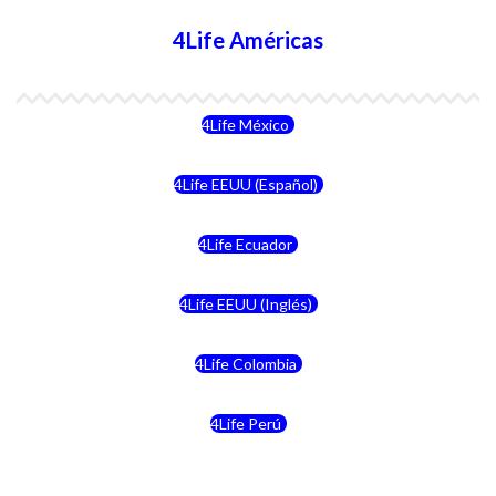
4Life Américas
4Life México
4Life EEUU (Español)
4Life Ecuador
4Life EEUU (Inglés)
4Life Colombia
4Life Perú
4Life Costa Rica