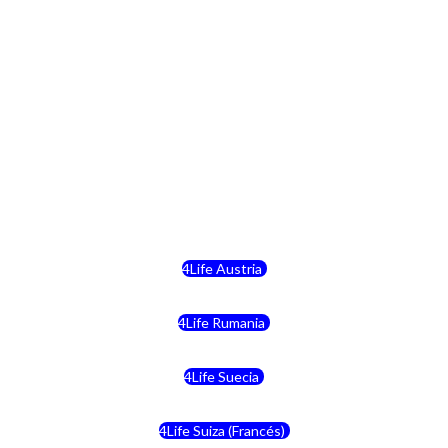
4Life Finlandia
4Life Hungria
4Life Letonia
4Life Malta
4Life Austria
4Life Rumania
4Life Suecia
4Life Suiza (Francés)