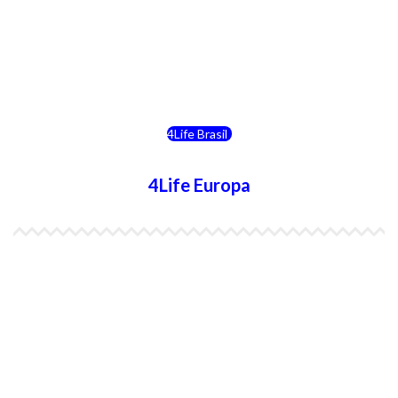
4Life Bolivia
4Life Chile
4Life Brasil
4Life Europa
4Life España
4Life Bélgica Ingles
4Life Bulgaria
4Life República Checa