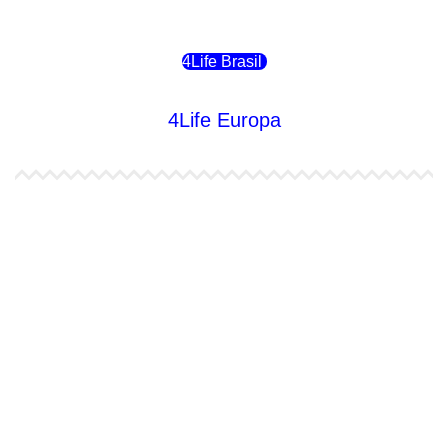
4Life Chile
4Life Brasil
4Life Europa
4Life España
4Life Bélgica Ingles
4Life Bulgaria
4Life República Checa
4Life Finlandia