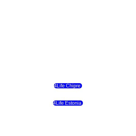
4Life Eslovaquia
4Life Suiza (Inglés)
4Life Reino Unido
4Life Bélgica
4Life Chipre
4Life Estonia
4Life Crecia