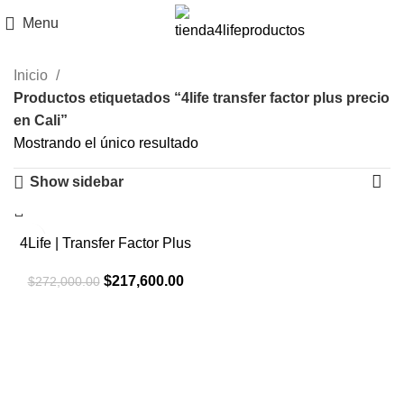
Menu
Inicio
Productos etiquetados “4life transfer factor plus precio
en Cali”
Mostrando el único resultado
Show sidebar
-20%
4Life | Transfer Factor Plus
El
El
$
217,600.00
$
272,000.00
precio
precio
original
actual
era:
es:
$272,000.00.
$217,600.00.