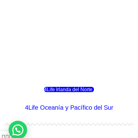
4Life Italia
4Life Luxemburgo
4Life Noruega
4Life Portugal
4Life Eslovenia
4Life Irlanda del Norte
4Life Oceanía y Pacífico del Sur
4Life Papúa Nueva Guinea
0