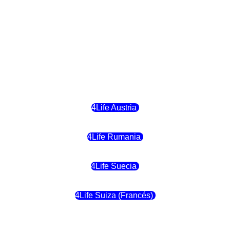
4Life Hungria
4Life Letonia
4Life Malta
4Life Austria
4Life Rumania
4Life Suecia
4Life Suiza (Francés)
4Life Francia