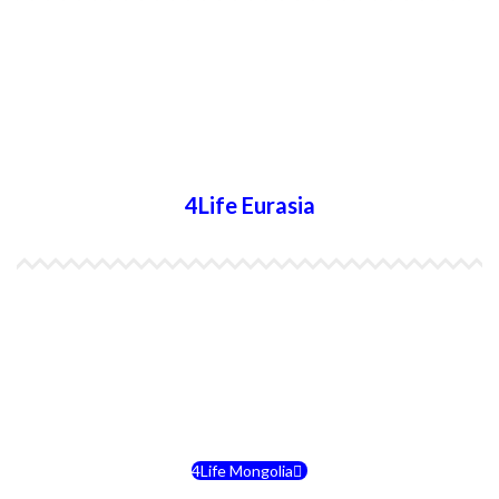
4Life Papúa Nueva Guinea
4Life Nueva Zelanda
4Life Australia
4Life Eurasia
4Life Kazajstán
4Life Kirguistán
4Life Rusia
4Life Mongolia