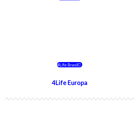
4Life Costa Rica
4Life Bolivia
4Life Chile
4Life Brasil
4Life Europa
4Life España
4Life Bélgica Ingles