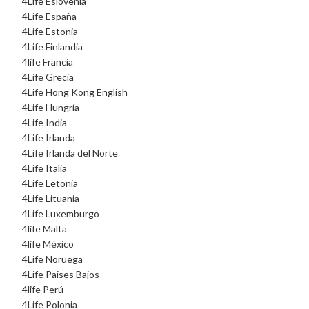
4Life Eslovenia
4Life España
4Life Estonia
4Life Finlandia
4life Francia
4Life Grecia
4Life Hong Kong English
4Life Hungría
4Life India
4Life Irlanda
4Life Irlanda del Norte
4Life Italia
4Life Letonia
4Life Lituania
4Life Luxemburgo
4life Malta
4life México
4Life Noruega
4Life Paises Bajos
4life Perú
4Life Polonia