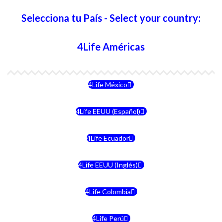
Selecciona tu País - Select your country:
4Life Américas
4Life México
4Life EEUU (Español)
4Life Ecuador
4Life EEUU (Inglés)
4Life Colombia
4Life Perú