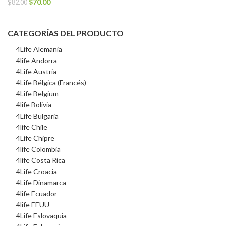
El
El
$
70.00
$
82.00
precio
precio
original
actual
CATEGORÍAS DEL PRODUCTO
era:
es:
$82.00.
$70.00.
4Life Alemania
4life Andorra
4Life Austria
4Life Bélgica (Francés)
4Life Belgium
4life Bolivia
4Life Bulgaria
4life Chile
4Life Chipre
4life Colombia
4life Costa Rica
4Life Croacia
4Life Dinamarca
4life Ecuador
4life EEUU
4Life Eslovaquia