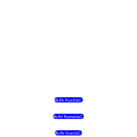
4Life Bulgaria
4Life República Checa
4Life Finlandia
4Life Hungria
4Life Letonia
4Life Malta
4Life Austria
4Life Rumania
4Life Suecia