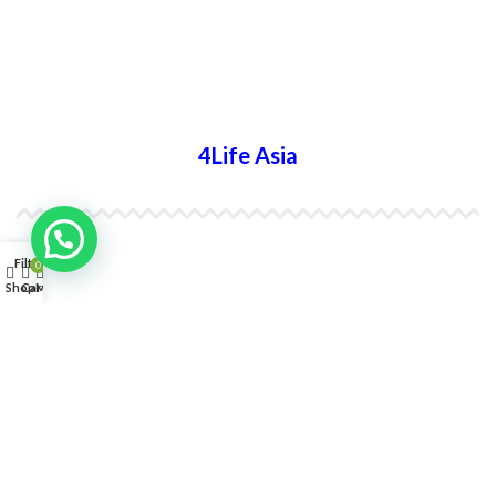
4Life Bielorrusia
4Life Ucrania
4Life Asia
4Life India
Filters
0
Shop
Cart
My account
4Life Indonesia
4Life Japón
4Life Japón (Español)
4Life Corea del Sur