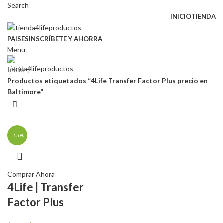
Search
INICIO
TIENDA
PAISES
INSCRÍBETE Y AHORRA
Menu
Inicio
Productos etiquetados “4Life Transfer Factor Plus precio en
Baltimore”
-15%
Comprar Ahora
4Life | Transfer
Factor Plus