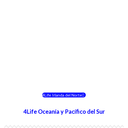
4Life Crecia
4Life Italia
4Life Luxemburgo
4Life Noruega
4Life Portugal
4Life Eslovenia
4Life Irlanda del Norte
4Life Oceanía y Pacífico del Sur