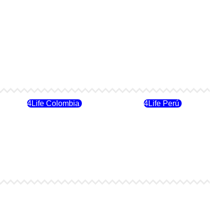
4Life Colombia
4Life Perú
4Life Finlandia
4Life Hungria