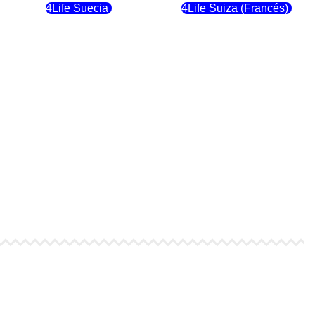
4Life Suecia
4Life Suiza (Francés)
4Life Dinamarca
4Life Irlanda
4Life Suiza (Inglés)
4Life Reino Unido
4Life Italia
4Life Luxemburgo