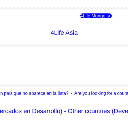
4Life Rusia
4Life Mongolia
4Life Asia
4Life Japón
4Life Japón (Español)
4Life Singapur
4Life Tailandia
país que no aparece en la lista? - Are you looking for a country
ercados en Desarrollo) - Other countries (Deve
No Enlistado