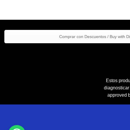
Comprar con Descuentos / Buy with D
Estos produ
diagnosticar
approved by