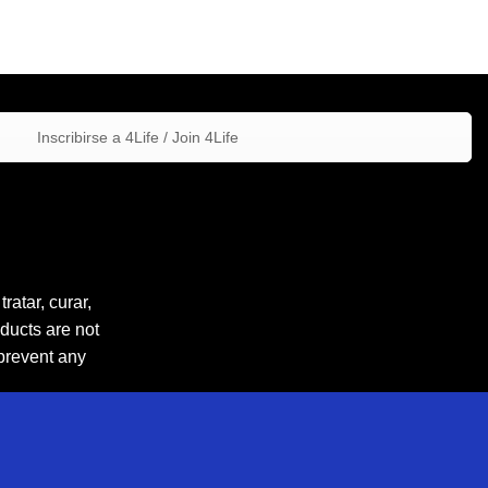
Inscribirse a 4Life / Join 4Life
atar, curar,
ducts are not
 prevent any