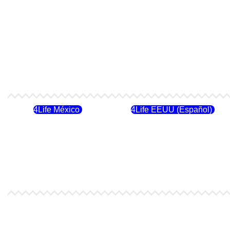
4Life México
4Life EEUU (Español)
4Life Costa Rica
4Life Bolivia
4Life España
4Life Bélgica Ingles