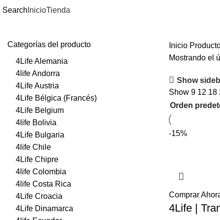
Search
Inicio
Tienda
Categorías del producto
Inicio
Producto
Mostrando el ú
4Life Alemania
4life Andorra
Show sideb
4Life Austria
Show
9
12
18
4Life Bélgica (Francés)
4Life Belgium
4life Bolivia
-15%
4Life Bulgaria
4life Chile
4Life Chipre
4life Colombia
4life Costa Rica
Comprar Ahor
4Life Croacia
4Life | Tra
4Life Dinamarca