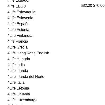
4life Ecuador
El
$
82.00
$
70.00
4life EEUU
precio
4Life Eslovaquia
origina
4Life Eslovenia
era:
4Life España
$82.00
4Life Estonia
4Life Finlandia
4life Francia
4Life Grecia
4Life Hong Kong English
4Life Hungría
4Life India
4Life Irlanda
4Life Irlanda del Norte
4Life Italia
4Life Letonia
4Life Lituania
4Life Luxemburgo