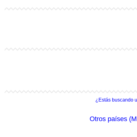
4Life Kazajstán
4Life Kirguistán
4Life India
4Life Indonesia
4Life Malasia (Inglés)
4Life Filipinas
¿Estás buscando un 
Otros países (M