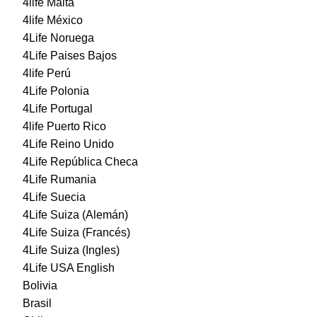
4life Malta
4life México
4Life Noruega
4Life Paises Bajos
4life Perú
4Life Polonia
4Life Portugal
4life Puerto Rico
4Life Reino Unido
4Life República Checa
4Life Rumania
4Life Suecia
4Life Suiza (Alemán)
4Life Suiza (Francés)
4Life Suiza (Ingles)
4Life USA English
Bolivia
Brasil