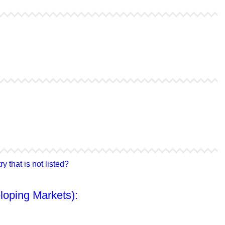
4Life Bielorrusia
4Life Ucrania
4Life Corea del Sur
4Life Malasia
4Life Hong Kong
4Life Taiwán
 that is not listed?
loping Markets):