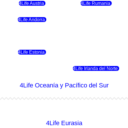
4Life Austria
4Life Rumania
4Life Andorra
4Life Croacia
4Life Polonia
4Life Eslovaquia
4Life Estonia
4Life Crecia
4Life Eslovenia
4Life Irlanda del Norte
4Life Oceanía y Pacífico del Sur
4Life Australia
4Life Eurasia