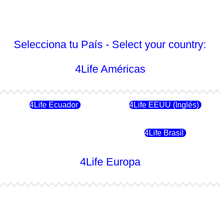
Selecciona tu País - Select your country:
4Life Américas
4Life Ecuador
4Life EEUU (Inglés)
4Life Chile
4Life Brasil
4Life Europa
4Life Bulgaria
4Life República Checa