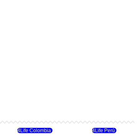
4Life Colombia
4Life Perú