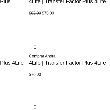
 Plus
4Life | Transfer Factor Plus 4Life
El
El
$
82.00
$
70.00
precio
precio
original
actual
era:
es:
.
$82.00.
$70.00.
Comprar Ahora
 Plus 4Life
4Life | Transfer Factor Plus 4Life
$
70.00