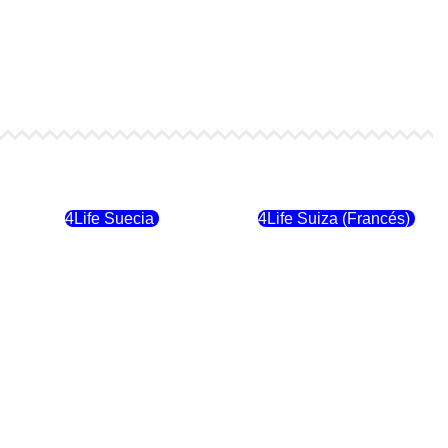
4Life Finlandia
4Life Hungria
4Life Suecia
4Life Suiza (Francés)
4Life Dinamarca
4Life Irlanda
4Life Suiza (Inglés)
4Life Reino Unido
4Life Italia
4Life Luxemburgo