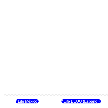
4Life México
4Life EEUU (Español)