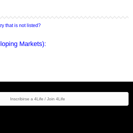
4Life Hong Kong
4Life Taiwán
 that is not listed?
loping Markets):
Inscribirse a 4Life / Join 4Life