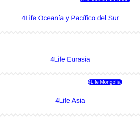
4Life Oceanía y Pacífico del Sur
4Life Australia
4Life Eurasia
4Life Rusia
4Life Mongolia
4Life Asia
4Life Japón
4Life Japón (Español)