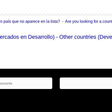
4Life Singapur
4Life Tailandia
país que no aparece en la lista? - Are you looking for a country
ercados en Desarrollo) - Other countries (Deve
No Enlistado
iscounts