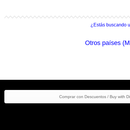
4Life Malasia (Inglés)
4Life Filipinas
¿Estás buscando un 
Otros países (M
Comprar con Descuentos / Buy with D