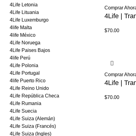
4Life Letonia
Comprar Ahor
4Life Lituania
4Life | Tra
4Life Luxemburgo
4life Malta
$
70.00
4life México
4Life Noruega
4Life Paises Bajos
4life Perú
4Life Polonia
4Life Portugal
Comprar Ahor
4life Puerto Rico
4Life | Tra
4Life Reino Unido
4Life República Checa
$
70.00
4Life Rumania
4Life Suecia
4Life Suiza (Alemán)
4Life Suiza (Francés)
4Life Suiza (Ingles)