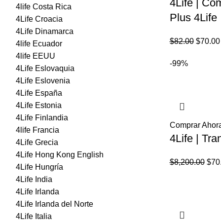
4Life | Co
4life Costa Rica
Plus 4Life
4Life Croacia
4Life Dinamarca
El
$
82.00
$
70.00
4life Ecuador
precio
4life EEUU
-99%
origina
4Life Eslovaquia
era:
4Life Eslovenia
$82.00
4Life España
4Life Estonia
4Life Finlandia
Comprar Ahor
4life Francia
4Life | Tra
4Life Grecia
4Life Hong Kong English
El
$
8,200.00
$
70
4Life Hungría
prec
4Life India
orig
4Life Irlanda
era:
4Life Irlanda del Norte
$8,2
4Life Italia