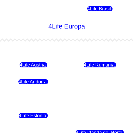
4Life Chile
4Life Brasil
4Life Europa
4Life Bulgaria
4Life República Checa
4Life Austria
4Life Rumania
4Life Andorra
4Life Croacia
4Life Polonia
4Life Eslovaquia
4Life Estonia
4Life Crecia
4Life Eslovenia
4Life Irlanda del Norte