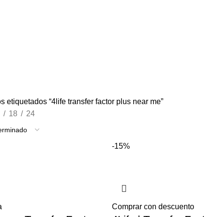
 etiquetados “4life transfer factor plus near me”
18
24
-15%
a
Comprar con descuento