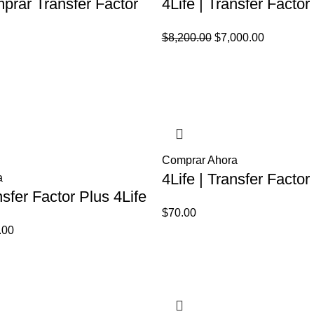
mprar Transfer Factor
4Life | Transfer Factor
El
El
$
8,200.00
$
7,000.00
precio
precio
El
original
actual
precio
era:
es:
l
actual
$8,200.00.
$7,000.00
es:
.
$70.00.
Comprar Ahora
4Life | Transfer Factor
a
nsfer Factor Plus 4Life
$
70.00
El
.00
io
precio
inal
actual
es:
00.00.
$70.00.