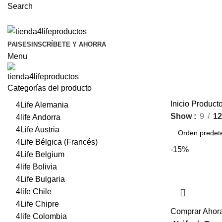
Search
PAISES
INSCRÍBETE Y AHORRA
Menu
Categorías del producto
Inicio
Productos
4Life Alemania
Show
9
12
4life Andorra
4Life Austria
4Life Bélgica (Francés)
-15%
4Life Belgium
4life Bolivia
4Life Bulgaria
4life Chile
4Life Chipre
Comprar Ahor
4life Colombia