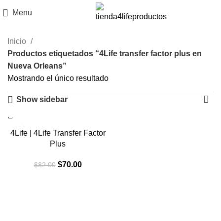
Menu
Inicio
Productos etiquetados “4Life transfer factor plus en
Nueva Orleans”
Mostrando el único resultado
Show sidebar
-15%
4Life | 4Life Transfer Factor
Plus
El
El
$
70.00
$
82.00
precio
precio
original
actual
era:
es:
$82.00.
$70.00.