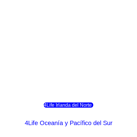
4Life Crecia
4Life Italia
4Life Luxemburgo
4Life Noruega
4Life Portugal
4Life Eslovenia
4Life Irlanda del Norte
4Life Oceanía y Pacífico del Sur