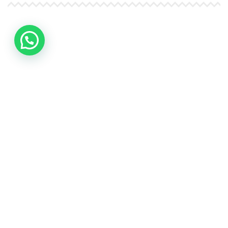
4Life Papúa Nueva Guinea
4Life Nueva Zelanda
4Life Australia
4Life Eurasia
4Life Kazajstán
4Life Kirguistán
4Life Rusia