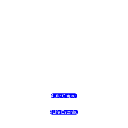
4Life Polonia
4Life Eslovaquia
4Life Suiza (Inglés)
4Life Reino Unido
4Life Bélgica
4Life Chipre
4Life Estonia