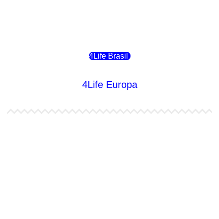
4Life Bolivia
4Life Chile
4Life Brasil
4Life Europa
4Life España
4Life Bélgica Ingles
4Life Bulgaria
4Life República Checa