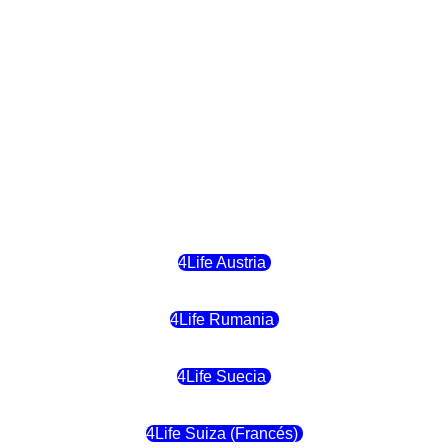
4Life Finlandia
4Life Hungria
4Life Letonia
4Life Malta
4Life Austria
4Life Rumania
4Life Suecia
4Life Suiza (Francés)