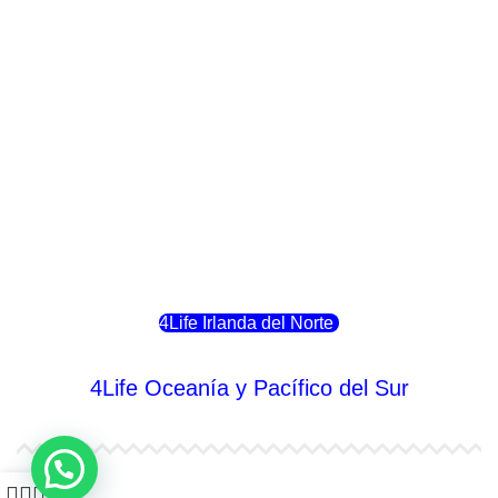
4Life Italia
4Life Luxemburgo
4Life Noruega
4Life Portugal
4Life Eslovenia
4Life Irlanda del Norte
4Life Oceanía y Pacífico del Sur
4Life Papúa Nueva Guinea
0