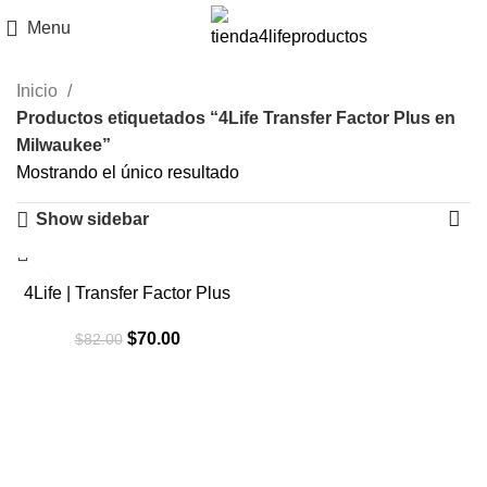
Menu
Inicio
Productos etiquetados “4Life Transfer Factor Plus en
Milwaukee”
Mostrando el único resultado
Show sidebar
-15%
4Life | Transfer Factor Plus
El
El
$
70.00
$
82.00
precio
precio
original
actual
era:
es:
$82.00.
$70.00.