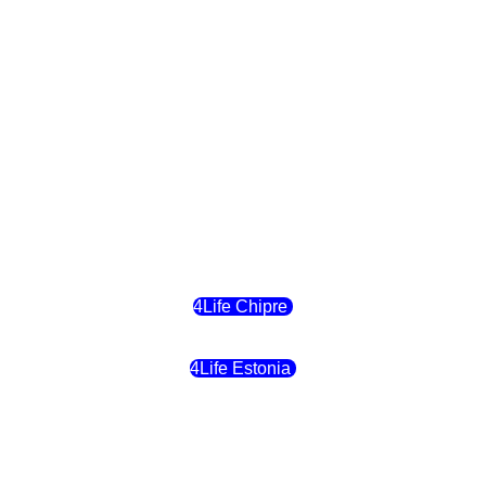
4Life Eslovaquia
4Life Suiza (Inglés)
4Life Reino Unido
4Life Bélgica
4Life Chipre
4Life Estonia
4Life Crecia