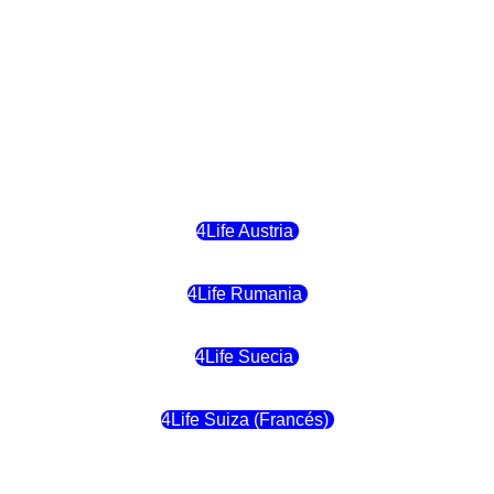
4Life Hungria
4Life Letonia
4Life Malta
4Life Austria
4Life Rumania
4Life Suecia
4Life Suiza (Francés)
4Life Francia