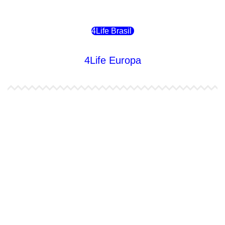
4Life Chile
4Life Brasil
4Life Europa
4Life España
4Life Bélgica Ingles
4Life Bulgaria
4Life República Checa
4Life Finlandia