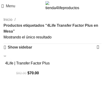
Menu
Inicio
Productos etiquetados “4Life Transfer Factor Plus en
Mesa”
Mostrando el único resultado
Show sidebar
-15%
4Life | Transfer Factor Plus
El
El
$
70.00
$
82.00
precio
precio
original
actual
era:
es:
$82.00.
$70.00.