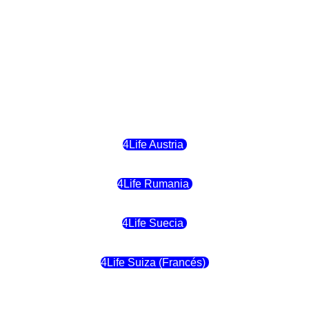
4Life Hungria
4Life Letonia
4Life Malta
4Life Austria
4Life Rumania
4Life Suecia
4Life Suiza (Francés)
4Life Francia