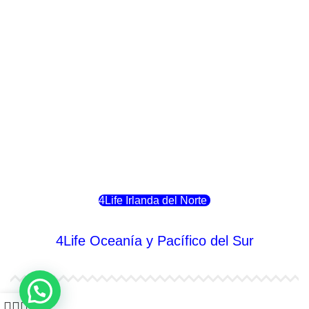
4Life Italia
4Life Luxemburgo
4Life Noruega
4Life Portugal
4Life Eslovenia
4Life Irlanda del Norte
4Life Oceanía y Pacífico del Sur
4Life Papúa Nueva Guinea
0