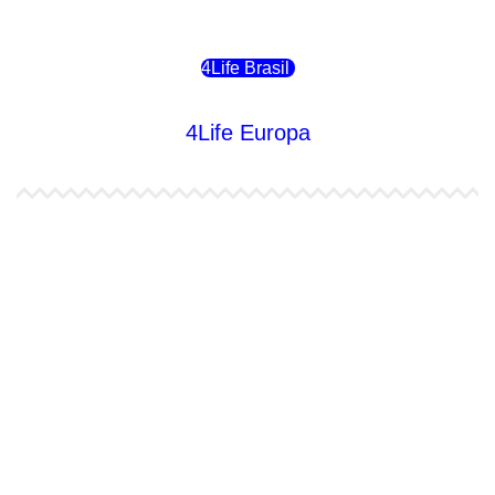
4Life Chile
4Life Brasil
4Life Europa
4Life España
4Life Bélgica Ingles
4Life Bulgaria
4Life República Checa
4Life Finlandia