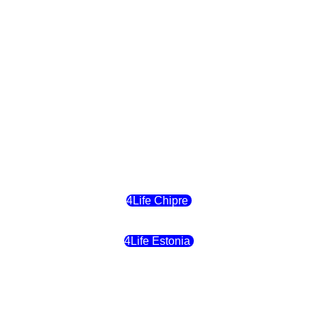
4Life Eslovaquia
4Life Suiza (Inglés)
4Life Reino Unido
4Life Bélgica
4Life Chipre
4Life Estonia
4Life Crecia