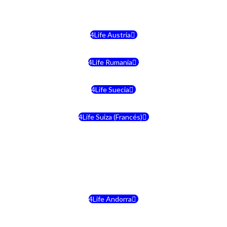
4Life Malta
4Life Austria
4Life Rumania
4Life Suecia
4Life Suiza (Francés)
4Life Francia
4Life Alemania
4Life Andorra
4Life Croacia