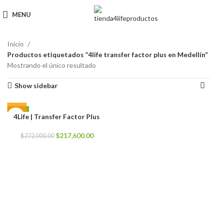
MENU
Inicio
Productos etiquetados “4life transfer factor plus en Medellín”
Mostrando el único resultado
Show sidebar
-20%
4Life | Transfer Factor Plus
El
El
$
217,600.00
$
272,000.00
precio
precio
original
actual
era:
es:
$272,000.00.
$217,600.00.