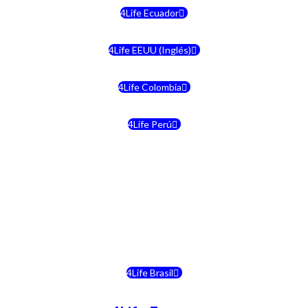
4Life Ecuador
4Life EEUU (Inglés)
4Life Colombia
4Life Perú
4Life Costa Rica
4Life Bolivia
4Life Chile
4Life Brasil