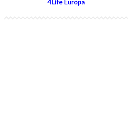
4Life Europa
4Life España
4Life Bélgica Ingles
4Life Bulgaria
4Life República Checa
4Life Finlandia
4Life Hungria
4Life Letonia