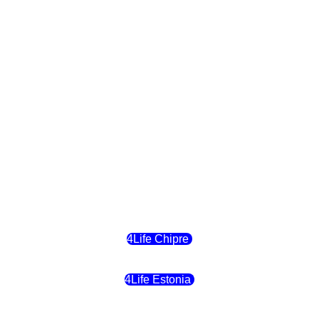
4Life Polonia
4Life Eslovaquia
4Life Suiza (Inglés)
4Life Reino Unido
4Life Bélgica
4Life Chipre
4Life Estonia