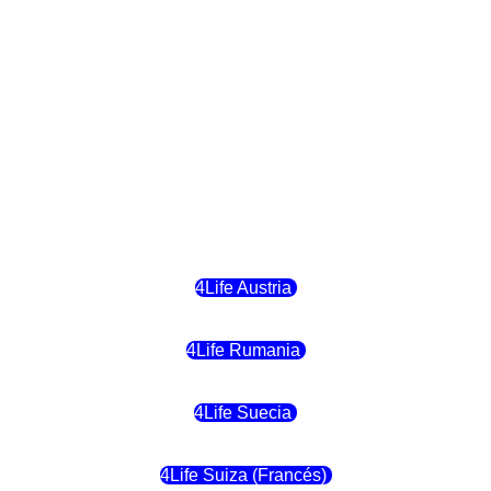
4Life Finlandia
4Life Hungria
4Life Letonia
4Life Malta
4Life Austria
4Life Rumania
4Life Suecia
4Life Suiza (Francés)