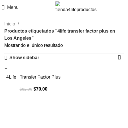
Menu
Inicio
Productos etiquetados “4life transfer factor plus en
Los Angeles”
Mostrando el único resultado
Show sidebar
-15%
4Life | Transfer Factor Plus
El
El
$
70.00
$
82.00
precio
precio
original
actual
era:
es:
$82.00.
$70.00.