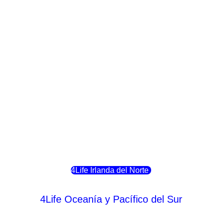
4Life Crecia
4Life Italia
4Life Luxemburgo
4Life Noruega
4Life Portugal
4Life Eslovenia
4Life Irlanda del Norte
4Life Oceanía y Pacífico del Sur