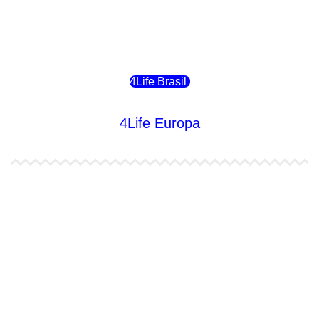
4Life Bolivia
4Life Chile
4Life Brasil
4Life Europa
4Life España
4Life Bélgica Ingles
4Life Bulgaria
4Life República Checa