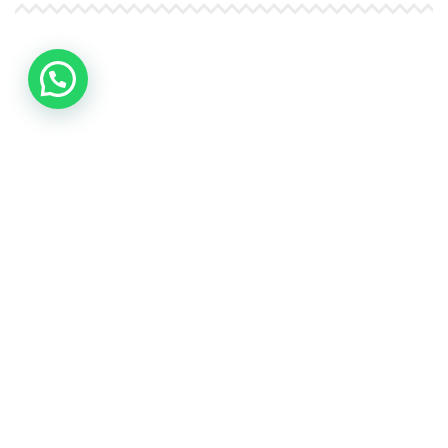
4Life Papúa Nueva Guinea
4Life Nueva Zelanda
4Life Australia
4Life Eurasia
4Life Kazajstán
4Life Kirguistán
4Life Rusia