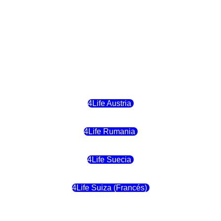
4Life Hungria
4Life Letonia
4Life Malta
4Life Austria
4Life Rumania
4Life Suecia
4Life Suiza (Francés)
4Life Francia