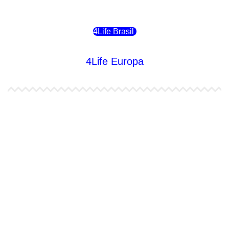
4Life Chile
4Life Brasil
4Life Europa
4Life España
4Life Bélgica Ingles
4Life Bulgaria
4Life República Checa
4Life Finlandia