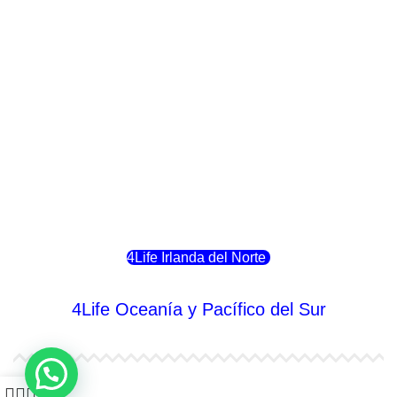
4Life Italia
4Life Luxemburgo
4Life Noruega
4Life Portugal
4Life Eslovenia
4Life Irlanda del Norte
4Life Oceanía y Pacífico del Sur
4Life Papúa Nueva Guinea
0