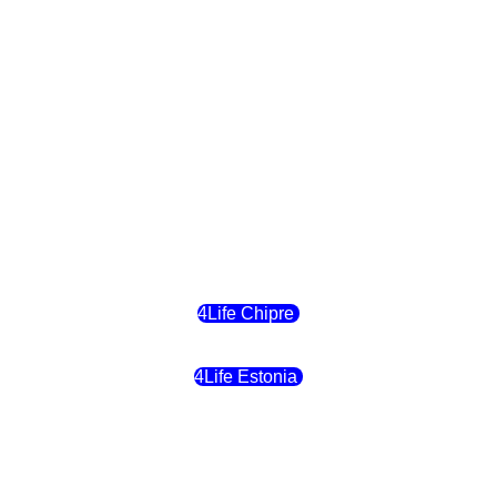
4Life Eslovaquia
4Life Suiza (Inglés)
4Life Reino Unido
4Life Bélgica
4Life Chipre
4Life Estonia
4Life Crecia