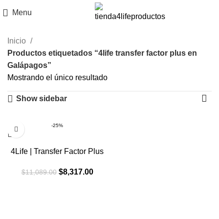
Menu
Inicio
Productos etiquetados “4life transfer factor plus en
Galápagos”
Mostrando el único resultado
Show sidebar
-25%
4Life | Transfer Factor Plus
El
El
$
8,317.00
$
11,089.00
precio
precio
original
actual
era:
es:
$11,089.00.
$8,317.00.